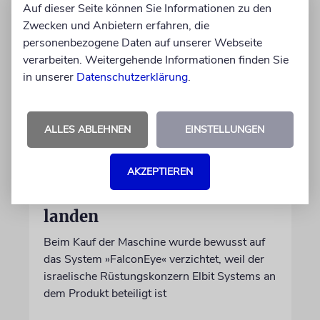
Auf dieser Seite können Sie Informationen zu den
Zwecken und Anbietern erfahren, die
personenbezogene Daten auf unserer Webseite
verarbeiten. Weitergehende Informationen finden Sie
in unserer
Datenschutzerklärung
.
ALLES ABLEHNEN
EINSTELLUNGEN
DUBLIN
Wegen Israel-Boykott:
AKZEPTIEREN
Irisches Regierungsflugzeug
kann nicht mehr im Nebel
landen
Beim Kauf der Maschine wurde bewusst auf
das System »FalconEye« verzichtet, weil der
israelische Rüstungskonzern Elbit Systems an
dem Produkt beteiligt ist