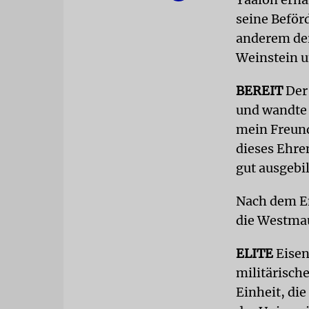
seine Beför
anderem der
Weinstein u
BEREIT
Der
und wandte 
mein Freund
dieses Ehren
gut ausgebil
Nach dem E
die Westmau
ELITE
Eisen
militärische
Einheit, di