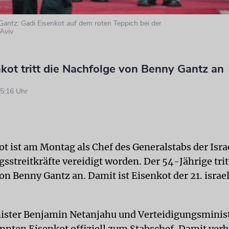
Gantz: Gadi Eisenkot auf dem roten Teppich bei der
 Aviv
kot tritt die Nachfolge von Benny Gantz an
5:16 Uhr
ot ist am Montag als Chef des Generalstabs der Isra
sstreitkräfte vereidigt worden. Der 54-Jährige trit
on Benny Gantz an. Damit ist Eisenkot der 21. israe
ister Benjamin Netanjahu und Verteidigungsminis
nnten Eisenkot offiziell zum Stabschef. Damit ver