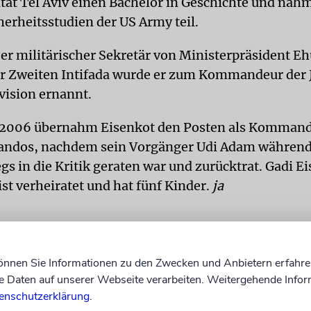
ität Tel Aviv einen Bachelor in Geschichte und nah
herheitsstudien der US Army teil.
er militärischer Sekretär von Ministerpräsident Eh
r Zweiten Intifada wurde er zum Kommandeur der 
ision ernannt.
 2006 übernahm Eisenkot den Posten als Kommand
dos, nachdem sein Vorgänger Udi Adam während
s in die Kritik geraten war und zurücktrat. Gadi Ei
 ist verheiratet und hat fünf Kinder.
ja
können Sie Informationen zu den Zwecken und Anbietern erfahre
Daten auf unserer Webseite verarbeiten. Weitergehende Infor
enschutzerklärung
.