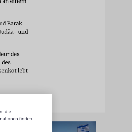
m an einem
ud Barak.
Judäa- und
eur des
 des
senkot lebt
n, die
mationen finden