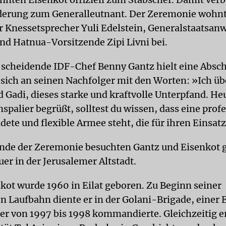
derung zum Generalleutnant. Der Zeremonie wohnt
 Knessetsprecher Yuli Edelstein, Generalstaatsanw
nd Hatnua-Vorsitzende Zipi Livni bei.
 scheidende IDF-Chef Benny Gantz hielt eine Absc
sich an seinen Nachfolger mit den Worten: »Ich übe
 Gadi, dieses starke und kraftvolle Unterpfand. Heu
spalier begrüßt, solltest du wissen, dass eine profe
dete und flexible Armee steht, die für ihren Einsatz 
nde der Zeremonie besuchten Gantz und Eisenkot
er in der Jerusalemer Altstadt.
kot wurde 1960 in Eilat geboren. Zu Beginn seiner
n Laufbahn diente er in der Golani-Brigade, einer E
e er von 1997 bis 1998 kommandierte. Gleichzeitig e