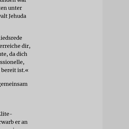
en unter
alt Jehuda
hiedsrede
rreiche dir,
te, da dich
ssionelle,
bereit ist.«
 gemeinsam
lite-
rwarb er an