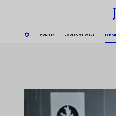
POLITIK
JÜDISCHE WELT
ISRA