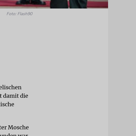
Foto: Flash90
elischen
t damit die
lische
ter Mosche
bunden war