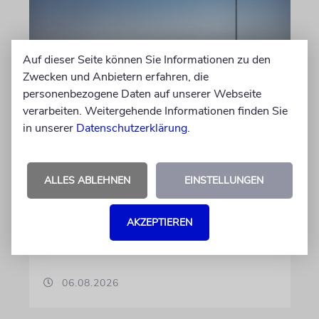
Auf dieser Seite können Sie Informationen zu den
Zwecken und Anbietern erfahren, die
personenbezogene Daten auf unserer Webseite
JUSTIZ
verarbeiten. Weitergehende Informationen finden Sie
Israelischer Siedler wegen
in unserer
Datenschutzerklärung
.
Tötung eines Palästinensers
angeklagt
ALLES ABLEHNEN
EINSTELLUNGEN
Der getötete Aktivist setzte sich gegen
Siedlergewalt ein und war an dem Oscar-
AKZEPTIEREN
prämierten Film »No Other Land« beteiligt.
Jetzt steht der mutmaßliche Täter vor Gericht
06.08.2026