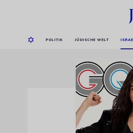
POLITIK
JÜDISCHE WELT
ISRA