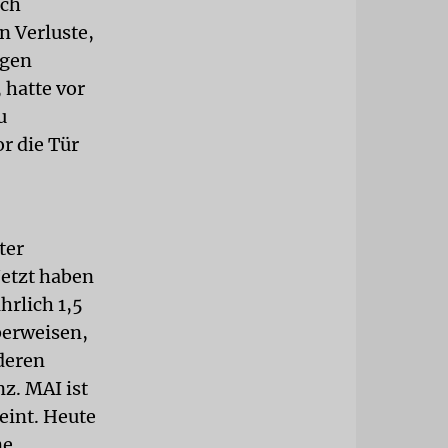
och
n Verluste,
egen
 hatte vor
u
r die Tür
ter
Jetzt haben
hrlich 1,5
berweisen,
 deren
z. MAI ist
eint. Heute
ne