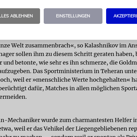
 der von einem iranischen Ringer brüskiert wurde, h
lle gewonnen. Yuri Kalashnikow hätte bei der U2
LLES ABLEHNEN
EINSTELLUNGEN
AKZEPTIER
schaft in Polen gegen den Iraner Ali Reza Karimi a
h der Iraner verlor das Vormatch absichtlich, um z
den Israeli nicht antreten zu müssen. »Es fühlte s
anze Welt zusammenbrach«, so Kalashnikov im Ans
ager sollen ihm zu diesem Schritt geraten haben, 
er und betonte, wie sehr es ihn schmerze, die Goldm
 aufzugeben. Das Sportministerium in Teheran unte
doch, weil er »menschliche Werte hochgehalten« ha
 berüchtigt dafür, Matches in allen möglichen Spor
vermeiden.
n-Mechaniker wurde zum charmantesten Helfer in
etwa, weil er das Vehikel der Liegengebliebenen rep