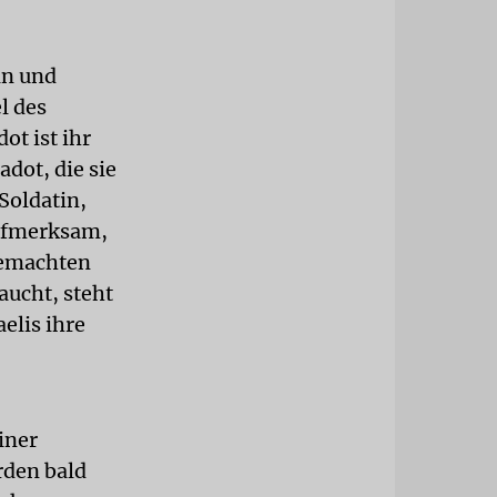
in und
l des
t ist ihr
adot, die sie
 Soldatin,
aufmerksam,
gemachten
aucht, steht
elis ihre
iner
rden bald