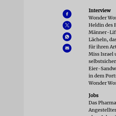
Interview
Wonder Woma
Heldin des 
Männer-Life
Lächeln, das
für ihren Ar
Miss Israel
selbstsiche
Eier-Sandwi
in dem Portr
Wonder Wom
Jobs
Das Pharmaz
Angestellte