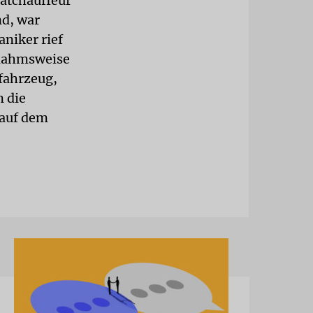
vatchauffeur
nd, war
niker rief
snahmsweise
lfahrzeug,
m die
 auf dem