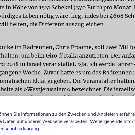
te in Höhe von 1531 Schekel (370 Euro) pro Monat. 
würdiges Leben nötig wäre, liegt indes bei 4668 Sch
ill helfen, die Differenz auszugleichen.
nike im Radrennen, Chris Froome, soll zwei Milli
rhalten, um beim Giro d’Italia anzutreten. Der Anf
 2018 in Israel veranstaltet. »Ja, ich werde fahren«
gangene Woche. Zuvor hatte es um das Radrennen 
lomatischen Eklat gegeben. Die Veranstalter hatten
ebsite als »Westjerusalem« bezeichnet. Die israelis
rotestierte dagegen, und die Veranstalter des Giro 
ein. Es sei jedoch nie als politische Äußerung geme
können Sie Informationen zu den Zwecken und Anbietern erfahre
noch hinzu.
Daten auf unserer Webseite verarbeiten. Weitergehende Infor
enschutzerklärung
.