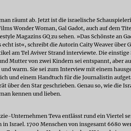
n räumt ab. Jetzt ist die israelische Schauspieler
Films Wonder Woman, Gal Gadot, auch auf dem Tite
style Magazins GQ zu sehen. »Das Schönste an Gado
 echt ist«, schreibt die Autorin Caity Weaver über G
tikel am Tel Aviver Strand interviewte. Die einstige
 und Mutter von zwei Kindern sei entspannt, aber 
r und warm. Sie sei zum Interview mit einem haus
ch und einem Handtuch für die Journalistin aufget
ät über den Star geschrieben. Genau so, wie die Isra
an kennen und lieben.
ie-Unternehmen Teva entlässt rund ein Viertel se
n in Israel. 1700 Menschen von insgesamt 6680 we