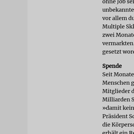
ohne Job se
unbekannte 
vor allem d
Multiple Sk
zwei Monate
vermarkten.
gesetzt wor
Spende
Seit Monate
Menschen ge
Mitglieder 
Milliarden 
»damit kein
Präsident S
die Körpersc
erhält ein 