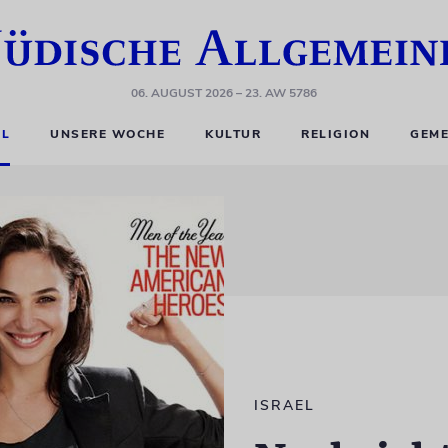
06. AUGUST 2026
– 23. AW 5786
EL
UNSERE WOCHE
KULTUR
RELIGION
GEME
ISRAEL