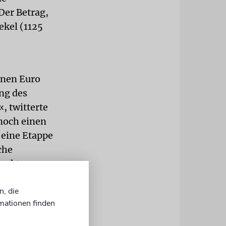
Der Betrag,
ekel (1125
onen Euro
ang des
, twitterte
noch einen
 eine Etappe
che
lenkten
int gewesen,
n, die
mationen finden