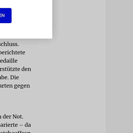
at die
3-
EN
ntreten
u einem
ich an, als
chluss.
berichtete
edaille
rstützte den
be. Die
tarten gegen
 der Not.
arierte – da