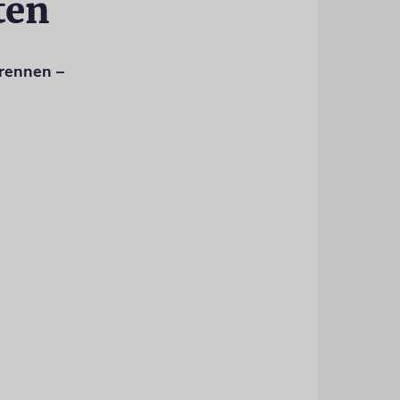
ten
rennen –