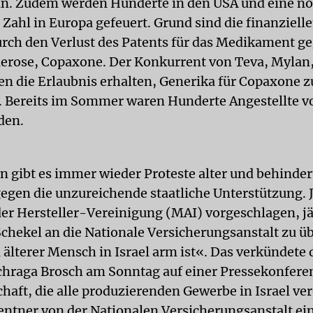
in. Zudem werden Hunderte in den USA und eine n
Zahl in Europa gefeuert. Grund sind die finanzielle
urch den Verlust des Patents für das Medikament g
lerose, Copaxone. Der Konkurrent von Teva, Mylan,
n die Erlaubnis erhalten, Generika für Copaxone z
 Bereits im Sommer waren Hunderte Angestellte vo
den.
n gibt es immer wieder Proteste alter und behinder
gen die unzureichende staatliche Unterstützung. 
der Hersteller-Vereinigung (MAI) vorgeschlagen, jä
Schekel an die Nationale Versicherungsanstalt zu ü
 älterer Mensch in Israel arm ist«. Das verkündete
chraga Brosch am Sonntag auf einer Pressekonferen
haft, die alle produzierenden Gewerbe in Israel ver
Rentner von der Nationalen Versicherungsanstalt ei