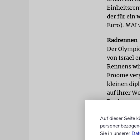
Einheitsren
der für ein 
Euro). MAI w
Radrennen
Der Olympio
von Israel e
Rennens wird
Froome ver
kleinen dip
auf ihrer W
Regierung p
schließlich 
Auf dieser Seite 
fügten sie 
personenbezogene 
Sie in unserer
Dat
Medaille