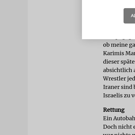
Der Israeli,
Bronzemedai
A
Weltmeister
sollen. Doc
Kampf gegen 
ob meine g
Karimis Man
dieser spät
absichtlich
Wrestler je
Iraner sind
Israelis zu 
Rettung
Ein Autobah
Doch nicht 