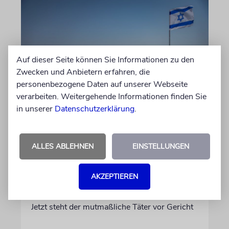
Auf dieser Seite können Sie Informationen zu den
Zwecken und Anbietern erfahren, die
personenbezogene Daten auf unserer Webseite
verarbeiten. Weitergehende Informationen finden Sie
JUSTIZ
in unserer
Datenschutzerklärung
.
Israelischer Siedler wegen
Tötung eines Palästinensers
ALLES ABLEHNEN
EINSTELLUNGEN
angeklagt
Der getötete Aktivist setzte sich gegen
AKZEPTIEREN
Siedlergewalt ein und war an dem Oscar-
prämierten Film »No Other Land« beteiligt.
Jetzt steht der mutmaßliche Täter vor Gericht