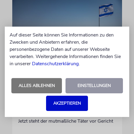
Auf dieser Seite können Sie Informationen zu den
Zwecken und Anbietern erfahren, die
personenbezogene Daten auf unserer Webseite
verarbeiten. Weitergehende Informationen finden Sie
JUSTIZ
in unserer
Datenschutzerklärung
.
Israelischer Siedler wegen
Tötung eines Palästinensers
ALLES ABLEHNEN
EINSTELLUNGEN
angeklagt
Der getötete Aktivist setzte sich gegen
AKZEPTIEREN
Siedlergewalt ein und war an dem Oscar-
prämierten Film »No Other Land« beteiligt.
Jetzt steht der mutmaßliche Täter vor Gericht