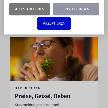
von Chabad soll endlich Preiskontrollen
einführen, fordert eine Anwältin
ALLES ABLEHNEN
EINSTELLUNGEN
05.08.2026
AKZEPTIEREN
NACHRICHTEN
Preise, Geisel, Beben
Kurzmeldungen aus Israel