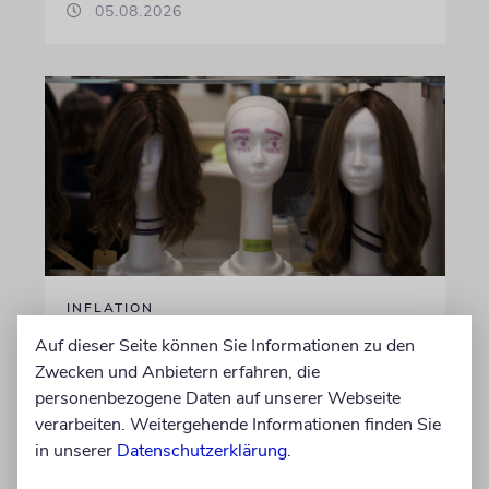
05.08.2026
INFLATION
Perücken-Preisexplosion in
Auf dieser Seite können Sie Informationen zu den
Israel: 11.000 Euro für einen
Zwecken und Anbietern erfahren, die
personenbezogene Daten auf unserer Webseite
Scheitel
verarbeiten. Weitergehende Informationen finden Sie
Orthodoxe Kopfbedeckungen werden auch für
in unserer
Datenschutzerklärung
.
Männer immer teurer. Das Rabbinatsgericht