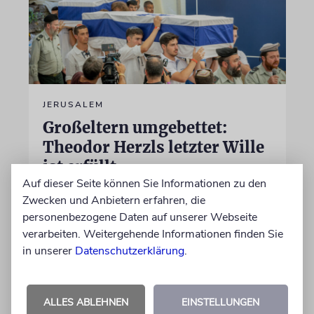
JERUSALEM
Großeltern umgebettet:
Theodor Herzls letzter Wille
ist erfüllt
Auf dieser Seite können Sie Informationen zu den
Die Überreste von Schimon und Rikva Herzl,
Zwecken und Anbietern erfahren, die
Vorfahren väterlicherseits des Zionismus-
personenbezogene Daten auf unserer Webseite
Begründers und prägende Gestalten in
verarbeiten. Weitergehende Informationen finden Sie
Theodor Herzls Jugend, wurden von Serbien
in unserer
Datenschutzerklärung
.
nach Israel überführt und auf dem Herzlberg
beigesetzt
ALLES ABLEHNEN
EINSTELLUNGEN