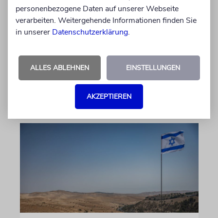
Felix Schotland, Vorstand der Synagogen-
personenbezogene Daten auf unserer Webseite
Gemeinde Köln, an WDR-
verarbeiten. Weitergehende Informationen finden Sie
Programmdirektorin Andrea Schafarczyk
in unserer
Datenschutzerklärung
.
gewandt. Wir dokumentieren das Schreiben
im Wortlaut
ALLES ABLEHNEN
EINSTELLUNGEN
von Felix Schotland
07.08.2026
AKZEPTIEREN