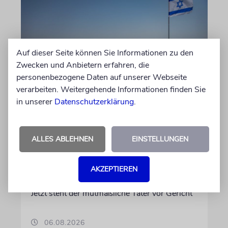
Auf dieser Seite können Sie Informationen zu den
Zwecken und Anbietern erfahren, die
personenbezogene Daten auf unserer Webseite
verarbeiten. Weitergehende Informationen finden Sie
JUSTIZ
in unserer
Datenschutzerklärung
.
Israelischer Siedler wegen
Tötung eines Palästinensers
angeklagt
ALLES ABLEHNEN
EINSTELLUNGEN
Der getötete Aktivist setzte sich gegen
Siedlergewalt ein und war an dem Oscar-
AKZEPTIEREN
prämierten Film »No Other Land« beteiligt.
Jetzt steht der mutmaßliche Täter vor Gericht
06.08.2026