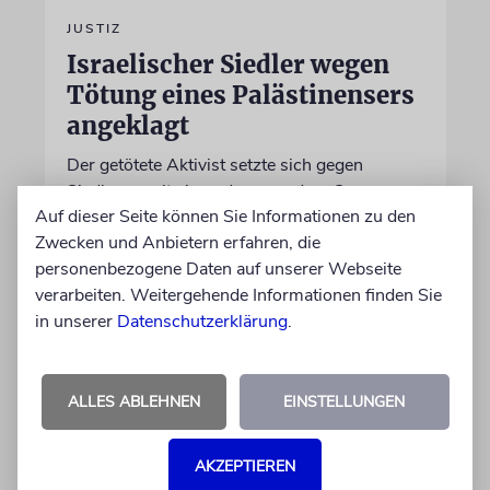
JUSTIZ
Israelischer Siedler wegen
Tötung eines Palästinensers
angeklagt
Der getötete Aktivist setzte sich gegen
Siedlergewalt ein und war an dem Oscar-
Auf dieser Seite können Sie Informationen zu den
prämierten Film »No Other Land« beteiligt.
Zwecken und Anbietern erfahren, die
Jetzt steht der mutmaßliche Täter vor Gericht
personenbezogene Daten auf unserer Webseite
verarbeiten. Weitergehende Informationen finden Sie
07.08.2026
in unserer
Datenschutzerklärung
.
ALLES ABLEHNEN
EINSTELLUNGEN
AKZEPTIEREN