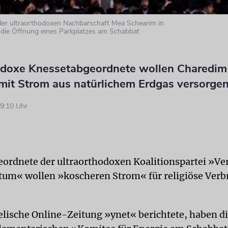
der ultraorthodoxen Nachbarschaft Mea Schearim in
 die Öffnung eines Parkplatzes am Schabbat
odoxe Knessetabgeordnete wollen Charedi
mit Strom aus natürlichem Erdgas versorge
9:10 Uhr
ordnete der ultraorthodoxen Koalitionspartei »Ve
um« wollen »koscheren Strom« für religiöse Verb
elische Online-Zeitung »ynet« berichtete, haben di