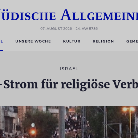
07. AUGUST 2026
– 24. AW 5786
EL
UNSERE WOCHE
KULTUR
RELIGION
GEME
ISRAEL
Strom für religiöse Ver