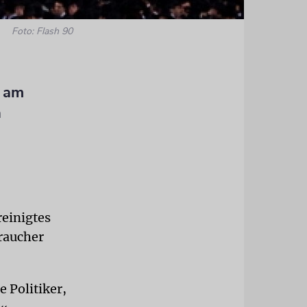
Foto: Flash 90
m am
n
reinigtes
raucher
e Politiker,