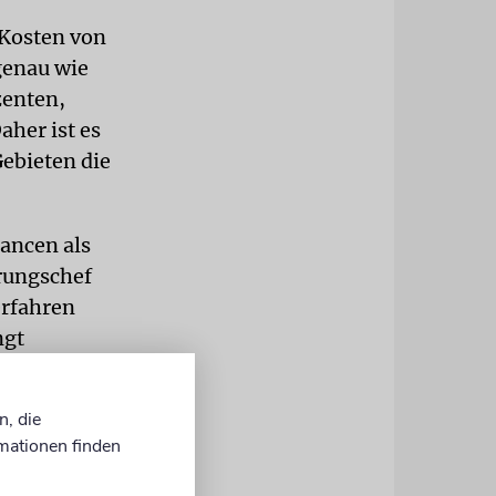
 Kosten von
genau wie
zenten,
aher ist es
Gebieten die
hancen als
rungschef
erfahren
ngt
n, die
mationen finden