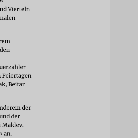
t«
nd Vierteln
onalen
urem
uden
euerzahler
 Feiertagen
k, Beitar
anderem der
 und der
i Maklev.
« an.