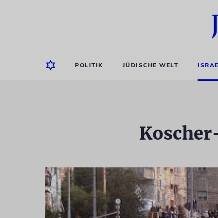
POLITIK
JÜDISCHE WELT
ISRA
Koscher-