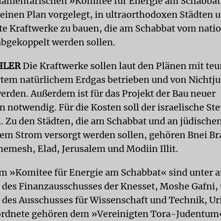
lamentarischen »Komitee für Energie am Schabba
einen Plan vorgelegt, in ultraorthodoxen Städten u
ate Kraftwerke zu bauen, die am Schabbat vom nati
bgekoppelt werden sollen.
HLER
Die Kraftwerke sollen laut den Plänen mit te
em natürlichem Erdgas betrieben und von Nichtj
rden. Außerdem ist für das Projekt der Bau neuer
n notwendig. Für die Kosten soll der israelische St
Zu den Städten, die am Schabbat und an jüdischen
em Strom versorgt werden sollen, gehören Bnei Bra
Schemesh, Elad, Jerusalem und Modiin Illit.
im »Komitee für Energie am Schabbat« sind unter 
 des Finanzausschusses der Knesset, Moshe Gafni,
 des Ausschusses für Wissenschaft und Technik, Ur
ordnete gehören dem »Vereinigten Tora-Judentum