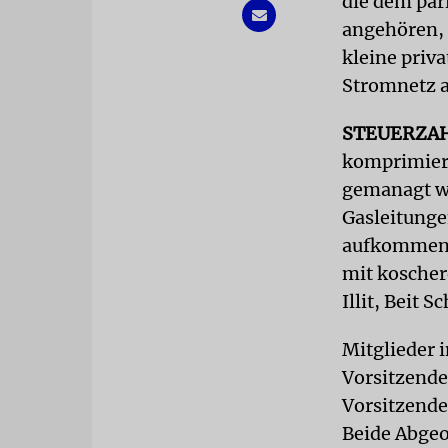
die dem par
angehören, 
kleine priv
Stromnetz a
STEUERZA
komprimiert
gemanagt we
Gasleitunge
aufkommen. 
mit koscher
Illit, Beit 
Mitglieder 
Vorsitzende
Vorsitzende
Beide Abge