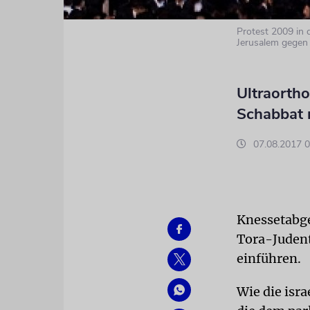
Protest 2009 in 
Jerusalem gegen
Ultraorth
Schabbat 
07.08.2017 0
Knessetabge
Tora-Judent
einführen.
Wie die isra