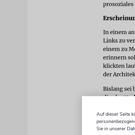
prosoziales
Erscheinun
In einem a
Links zu ve
einem zu Mo
erinnern so
klickten la
der Archite
Bislang se
die als att
Gar. Zusätz
den Blick z
Auf dieser Seite 
personenbezogene 
Wohltätige 
Sie in unserer
Dat