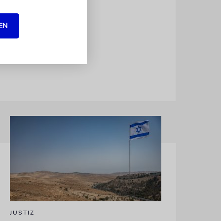
ller
der Wharton-
EN
 zunächst
licht.
kna
JUSTIZ