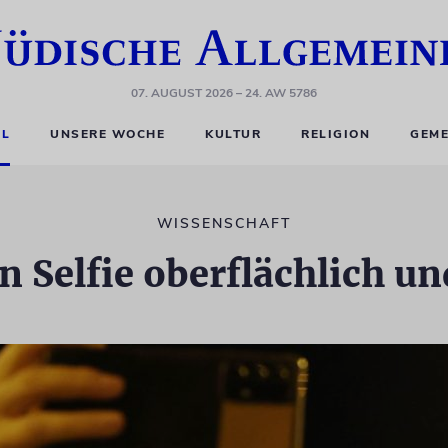
07. AUGUST 2026
– 24. AW 5786
EL
UNSERE WOCHE
KULTUR
RELIGION
GEME
WISSENSCHAFT
on Selfie oberflächlich u