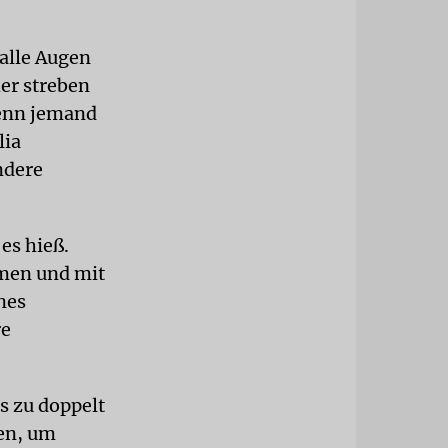
 alle Augen
er streben
wenn jemand
lia
ndere
es hieß.
men und mit
nes
re
is zu doppelt
len, um