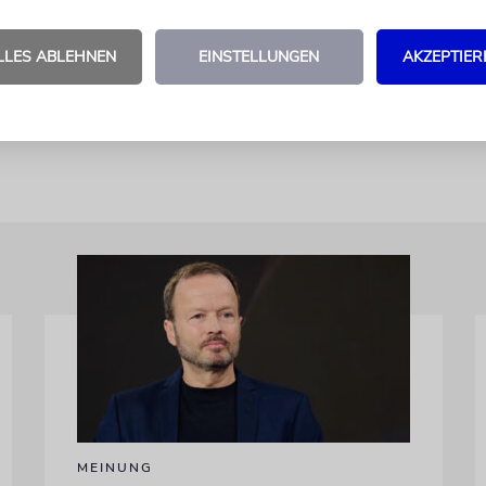
er Beautysalons zusammenarbeiten - »zugunsten a
«. - Die Ergebnisse der Studie, die zusammen mit 
LLES ABLEHNEN
EINSTELLUNGEN
AKZEPTIER
S-Staat Pennsylvania durchgeführt wurde, wurden
tional Journal of Research in Marketing« veröffent
MEINUNG