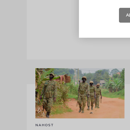
Friseur- od
Beteiligten
A
School im U
im »Interna
NAHOST