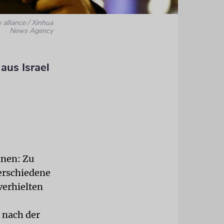
 alliance / Xinhua
News Agency
 aus Israel
nnen: Zu
Verschiedene
verhielten
 nach der