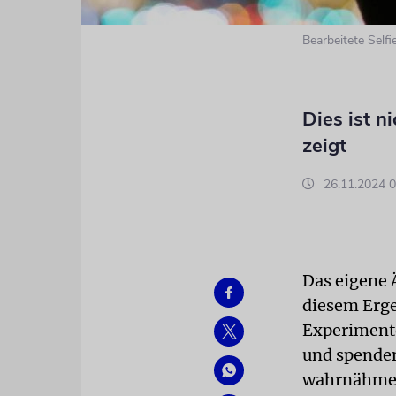
Bearbeitete Self
Dies ist n
zeigt
26.11.2024 0
Das eigene 
diesem Erge
Experimente
und spendenw
wahrnähmen.