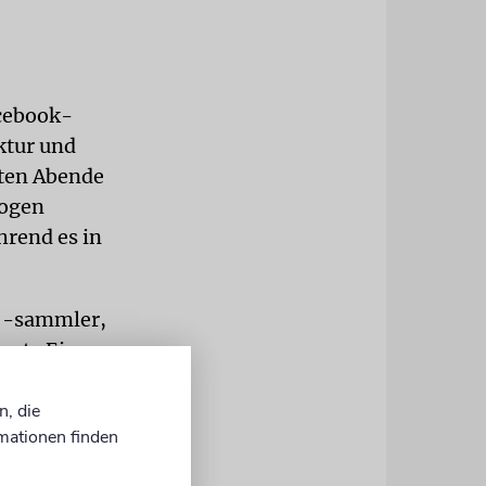
cebook-
ktur und
sten Abende
bogen
hrend es in
d -sammler,
sagte Ein-
pendern in
n, die
mationen finden
tikfirmen,