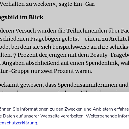
 Verhalten zu wecken«, sagte Ein-Gar.
gsbild im Blick
nderen Versuch wurden die Teilnehmenden über Fa
rschiedenen Fragebögen gelotst - einem zu Archite
de, bei dem sie sich beispielsweise an ihre schick
llten. 7 Prozent derjenigen mit dem Beauty-Frage
ut Angaben abschließend auf einen Spendenlink, wä
ktur-Gruppe nur zwei Prozent waren.
i bekannt gewesen, dass Spendensammlerinnen un
raktiv wahrgenommen würden, erfolgreicher seien, 
lich das Erscheinungsbild von Spenderinnen und S
u nehmen, könne neue Möglichkeiten eröffnen.
können Sie Informationen zu den Zwecken und Anbietern erfahre
Daten auf unserer Webseite verarbeiten. Weitergehende Infor
Organisationen könnten beispielsweise mit Kosme
enschutzerklärung
.