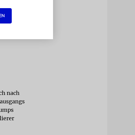
EN
ch nach
lausgangs
rumps
lierer