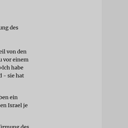
ung des
eil von den
hu vor einem
»Ich habe
 - sie hat
ben ein
n Israel je
stürmung des