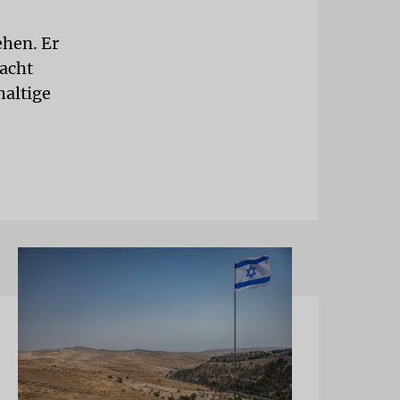
ehen. Er
racht
haltige