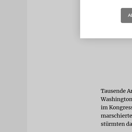
A
Tausende A
Washington
im Kongress
marschierte
stürmten da