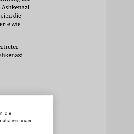
b Ashkenazi
eien die
erte wie
rtreter
Ashkenazi
n, die
mationen finden