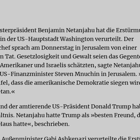
isterpräsident Benjamin Netanjahu hat die Erstürm
in der US-Hauptstadt Washington verurteilt. Der
hef sprach am Donnerstag in Jerusalem von einer
n Tat. Gesetzlosigkeit und Gewalt seien das Gegent
 Amerikaner und Israelis schätzten, sagte Netanja
 US-Finanzminister Steven Mnuchin in Jerusalem. 
fel, dass die amerikanische Demokratie siegen wird
tan.«
nd der amtierende US-Präsident Donald Trump ha
ltnis. Netanjahu hatte Trump als »besten Freund, de
aus hatte«, beschrieben.
s Außenminister Gabi Ashkenazi verurteilte die Er