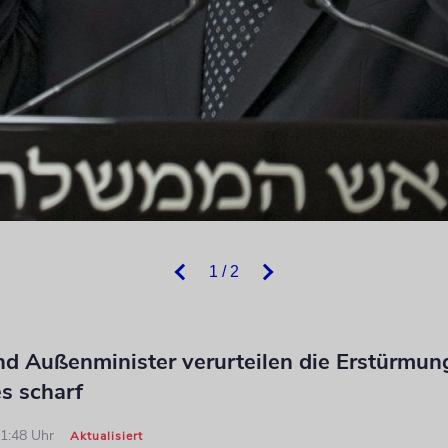
1 / 2
nd Außenminister verurteilen die Erstürmun
s scharf
11:48 Uhr
Aktualisiert