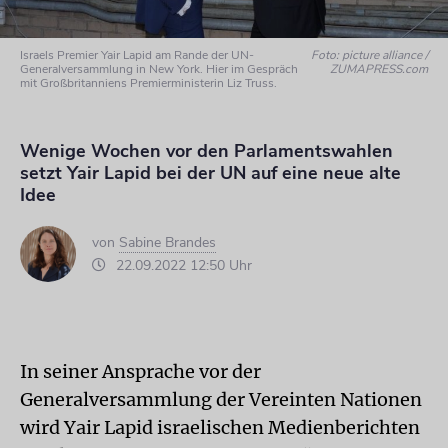
Israels Premier Yair Lapid am Rande der UN-
Foto: picture alliance /
Generalversammlung in New York. Hier im Gespräch
ZUMAPRESS.com
mit Großbritanniens Premierministerin Liz Truss.
Wenige Wochen vor den Parlamentswahlen
setzt Yair Lapid bei der UN auf eine neue alte
Idee
von
Sabine Brandes
22.09.2022 12:50 Uhr
In seiner Ansprache vor der
Generalversammlung der Vereinten Nationen
wird Yair Lapid israelischen Medienberichten