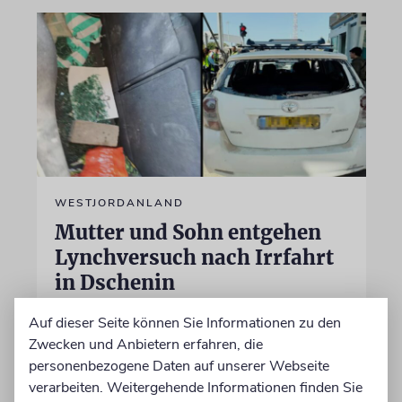
WESTJORDANLAND
Mutter und Sohn entgehen
Lynchversuch nach Irrfahrt
in Dschenin
»Dutzende Araber versuchten, die Türen zu
Auf dieser Seite können Sie Informationen zu den
öffnen, warfen Steine auf uns und versuchten,
Zwecken und Anbietern erfahren, die
uns anzuhalten«, sagt die Frau
personenbezogene Daten auf unserer Webseite
verarbeiten. Weitergehende Informationen finden Sie