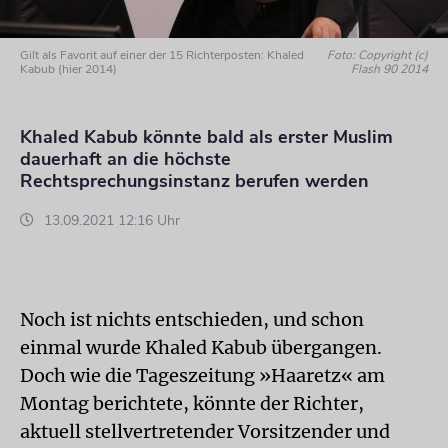
Gilt als Favorit auf einer der 15 Richterposten: Khaled
Foto: Copyright (c)
Kabub (hier 2014)
Flash 90 2014
Khaled Kabub könnte bald als erster Muslim
dauerhaft an die höchste
Rechtsprechungsinstanz berufen werden
13.09.2021 12:16 Uhr
Noch ist nichts entschieden, und schon
einmal wurde Khaled Kabub übergangen.
Doch wie die Tageszeitung »Haaretz« am
Montag berichtete, könnte der Richter,
aktuell stellvertretender Vorsitzender und