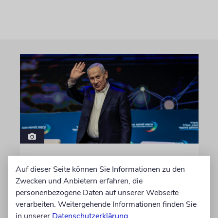
WAHLKAMPF
Auf dieser Seite können Sie Informationen zu den
Who’s who in Jerusalem?
Zwecken und Anbietern erfahren, die
Israels Parteien buhlen nicht nur um
personenbezogene Daten auf unserer Webseite
potenzielle Wähler, sondern auch um
verarbeiten. Weitergehende Informationen finden Sie
mögliche Bündnisse
in unserer
Datenschutzerklärung
.