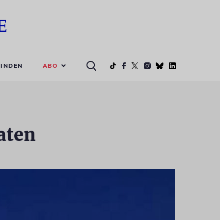
ABO
INDEN
aten