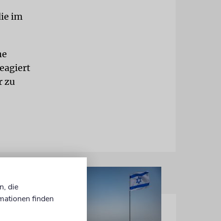
die im
he
eagiert
r zu
n, die
mationen finden