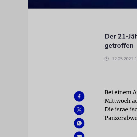
Der 21-Jä
getroffen
12.05.2021 1
Bei einem A
Mittwoch auf
Die israelis
Panzerabweh