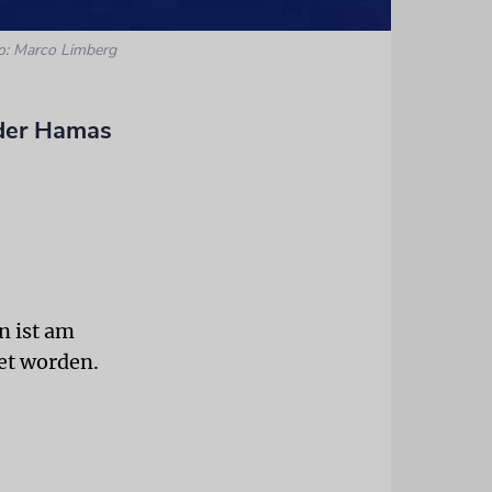
o: Marco Limberg
 der Hamas
n ist am
tet worden.