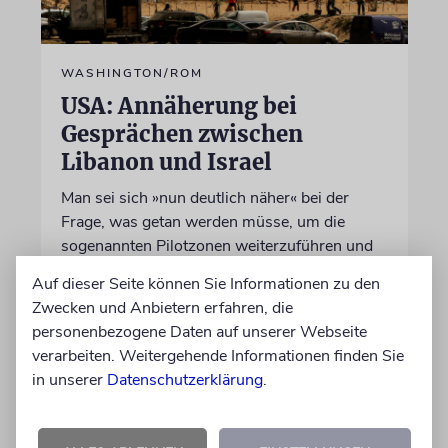
WASHINGTON/ROM
USA: Annäherung bei
Gesprächen zwischen
Libanon und Israel
Man sei sich »nun deutlich näher« bei der
Frage, was getan werden müsse, um die
sogenannten Pilotzonen weiterzuführen und
auszubauen, sagt ein Sprecher des US-
Auf dieser Seite können Sie Informationen zu den
Außenministeriums
Zwecken und Anbietern erfahren, die
personenbezogene Daten auf unserer Webseite
07.08.2026
verarbeiten. Weitergehende Informationen finden Sie
in unserer
Datenschutzerklärung
.