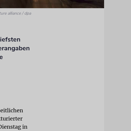
ture alliance / dpa
tiefsten
herangaben
e
eitlichen
turierter
Dienstag in