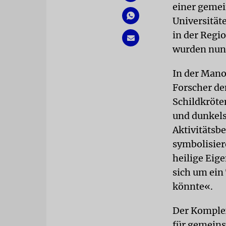
einer gemei
Universität
in der Regi
wurden nun 
In der Mano
Forscher de
Schildkröten
und dunkels
Aktivitätsbe
symbolisier
heilige Eige
sich um ein
könnte«.
Der Komplex
für gemeins