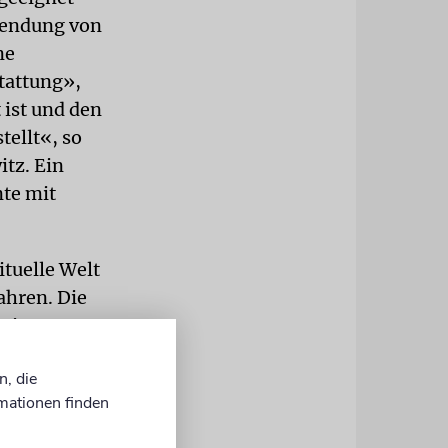
rwendung von
ne
tattung»,
 ist und den
tellt«, so
itz. Ein
te mit
ituelle Welt
ahren. Die
beim
ner
n, die
mationen finden
titen