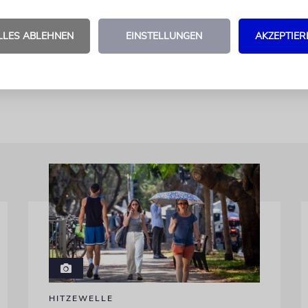
öhle wurden laut Mitteilung bereits Reste von B
tsteinzeitlicher Kulturen gefunden, darunter ein r
LLES ABLEHNEN
EINSTELLUNGEN
AKZEPTIER
 Schädel eines modernen Menschen, der älteste dera
frikas.
kna
HITZEWELLE