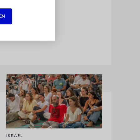
ehausungen
und 55.000
EN
rtige Fund
ISRAEL