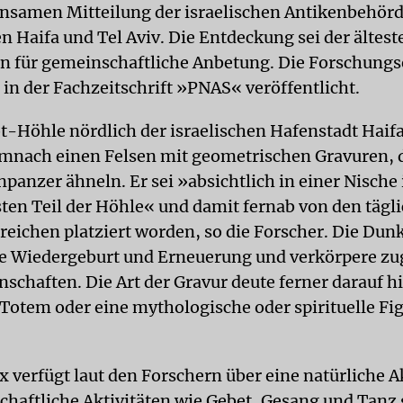
nsamen Mitteilung der israelischen Antikenbehörd
en Haifa und Tel Aviv. Die Entdeckung sei der ältes
on für gemeinschaftliche Anbetung. Die Forschung
in der Fachzeitschrift »PNAS« veröffentlicht.
t-Höhle nördlich der israelischen Hafenstadt Haifa
mnach einen Felsen mit geometrischen Gravuren, 
panzer ähneln. Er sei »absichtlich in einer Nische 
ten Teil der Höhle« und damit fernab von den tägl
reichen platziert worden, so die Forscher. Die Dun
e Wiedergeburt und Erneuerung und verkörpere zu
nschaften. Die Art der Gravur deute ferner darauf h
 Totem oder eine mythologische oder spirituelle Fi
 verfügt laut den Forschern über eine natürliche Ak
chaftliche Aktivitäten wie Gebet, Gesang und Tanz