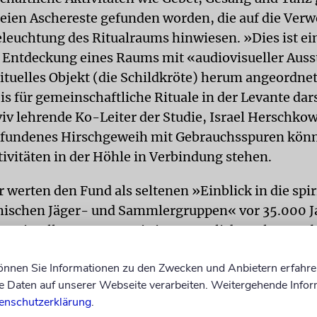
 seien Aschereste gefunden worden, die auf die Ve
eleuchtung des Ritualraums hinwiesen. »Dies ist ei
e Entdeckung eines Raums mit «audiovisueller Auss
rituelles Objekt (die Schildkröte) herum angeordnet
s für gemeinschaftliche Rituale in der Levante dars
viv lehrende Ko-Leiter der Studie, Israel Herschkow
efundenes Hirschgeweih mit Gebrauchsspuren könn
tivitäten in der Höhle in Verbindung stehen.
 werten den Fund als seltenen »Einblick in die spir
thischen Jäger- und Sammlergruppen« vor 35.000 J
on rituellen Zentren sei ein wesentliches Element 
n isolierten Jäger- und Sammlergruppen hin zu ei
können Sie Informationen zu den Zwecken und Anbietern erfahre
 Identität und komplexen Gesellschaften gewesen.
Daten auf unserer Webseite verarbeiten. Weitergehende Infor
enschutzerklärung
.
t 2010 andauernden Grabungen in der für ihre Stalak