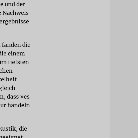
e und der
te Nachweis
sergebnisse
 fanden die
die einem
im tiefsten
ichen
kelheit
gleich
in, dass »es
gur handeln
ustik, die
 geeignet