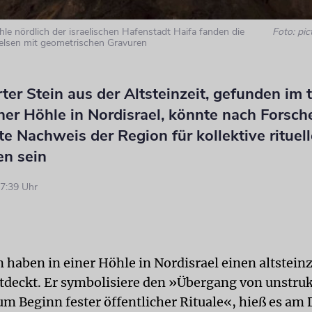
le nördlich der israelischen Hafenstadt Haifa fanden die
Foto: pic
elsen mit geometrischen Gravuren
rter Stein aus der Altsteinzeit, gefunden im 
ner Höhle in Nordisrael, könnte nach Forsc
te Nachweis der Region für kollektive rituell
n sein
7:39 Uhr
 haben in einer Höhle in Nordisrael einen altsteinz
ntdeckt. Er symbolisiere den »Übergang von unstruk
m Beginn fester öffentlicher Rituale«, hieß es am 