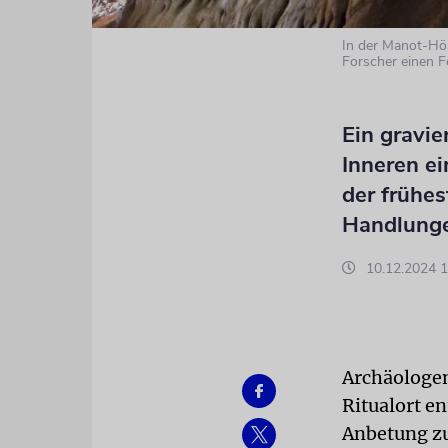
In der Manot-Höh
Forscher einen F
Ein gravie
Inneren ei
der frühes
Handlunge
10.12.2024 1
Archäologen
Ritualort e
Anbetung zu