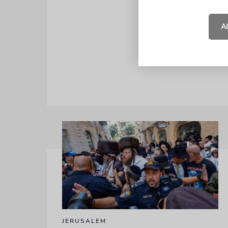
bekannten H
mehrerer al
A
Jahre alter
außerhalb A
JERUSALEM