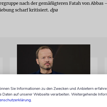
ergruppe nach der gemäßigteren Fatah von Abbas –
ebung scharf kritisiert
. dpa
können Sie Informationen zu den Zwecken und Anbietern erfahre
MEINUNG
Daten auf unserer Webseite verarbeiten. Weitergehende Infor
Wie Georg Restle die
enschutzerklärung
.
Glaubwürdigkeit des ÖRR