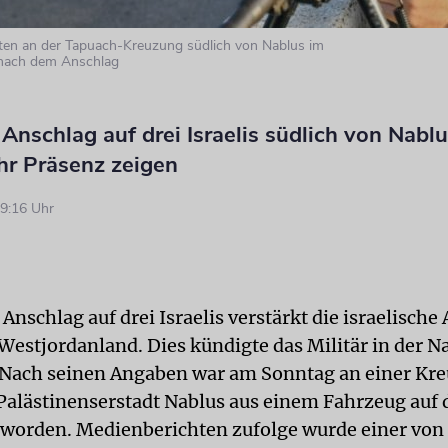
aten an der Tapuach-Kreuzung südlich von Nablus im
nach dem Anschlag
nschlag auf drei Israelis südlich von Nablu
hr Präsenz zeigen
9:16 Uhr
nschlag auf drei Israelis verstärkt die israelische
Westjordanland. Dies kündigte das Militär in der N
Nach seinen Angaben war am Sonntag an einer Kr
 Palästinenserstadt Nablus aus einem Fahrzeug auf 
worden. Medienberichten zufolge wurde einer von