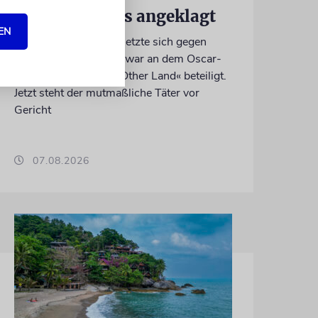
Palästinensers angeklagt
EN
Der getötete Aktivist setzte sich gegen
Siedlergewalt ein und war an dem Oscar-
prämierten Film »No Other Land« beteiligt.
Jetzt steht der mutmaßliche Täter vor
Gericht
07.08.2026