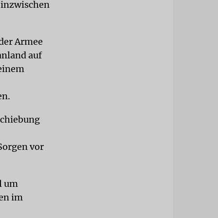
i inzwischen
 der Armee
anland auf
 einem
en.
schiebung
Sorgen vor
el um
gen im