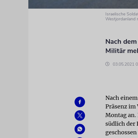
Israelische Sold
Westjordanland 
Nach dem A
Militär me
03.05.2021 0
Nach einem A
Präsenz im 
Montag an. 
südlich der
geschossen 