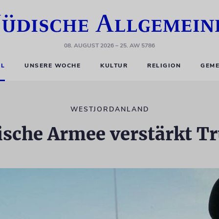
08. AUGUST 2026
– 25. AW 5786
EL
UNSERE WOCHE
KULTUR
RELIGION
GEME
WESTJORDANLAND
lische Armee verstärkt T