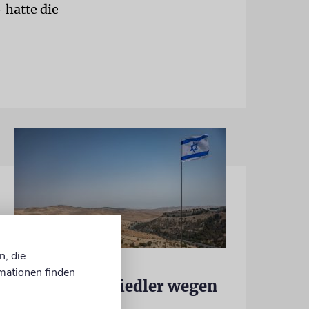
 hatte die
n, die
JUSTIZ
mationen finden
Israelischer Siedler wegen
Tötung eines