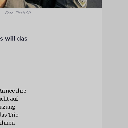
Foto: Flash 90
s will das
 Armee ihre
acht auf
euzung
das Trio
 ihnen