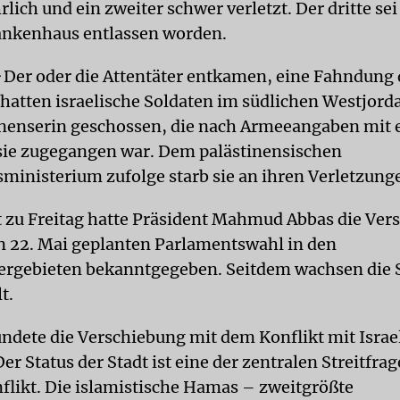
lich und ein zweiter schwer verletzt. Der dritte se
ankenhaus entlassen worden.
G
Der oder die Attentäter entkamen, eine Fahndung
r hatten israelische Soldaten im südlichen Westjord
inenserin geschossen, die nach Armeeangaben mit
sie zugegangen war. Dem palästinensischen
ministerium zufolge starb sie an ihren Verletzung
t zu Freitag hatte Präsident Mahmud Abbas die Ver
en 22. Mai geplanten Parlamentswahl in den
ergebieten bekanntgegeben. Seitdem wachsen die 
t.
ndete die Verschiebung mit dem Konflikt mit Isra
er Status der Stadt ist eine der zentralen Streitfra
likt. Die islamistische Hamas – zweitgrößte