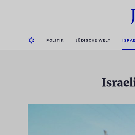
POLITIK
JÜDISCHE WELT
ISRA
Israe