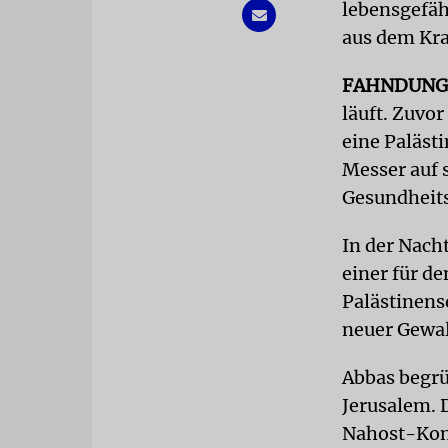
lebensgefähr
aus dem Kr
FAHNDUN
läuft. Zuvo
eine Paläst
Messer auf 
Gesundheits
In der Nach
einer für d
Palästinens
neuer Gewal
Abbas begrü
Jerusalem. D
Nahost-Konf