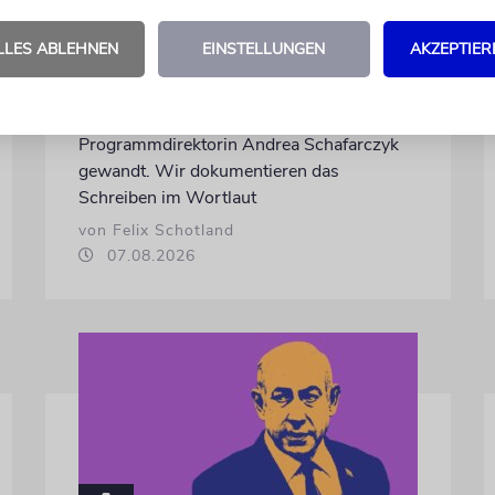
untergräbt
LLES ABLEHNEN
EINSTELLUNGEN
AKZEPTIER
Nach dem X-Post des Journalisten hat sich
Felix Schotland, Vorstand der Synagogen-
Gemeinde Köln, an WDR-
Programmdirektorin Andrea Schafarczyk
gewandt. Wir dokumentieren das
Schreiben im Wortlaut
von Felix Schotland
07.08.2026