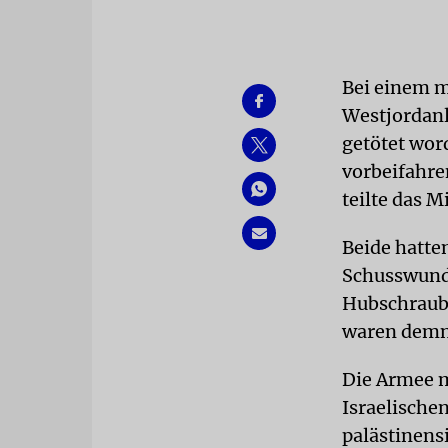
Bei einem m
Westjordanl
getötet wor
vorbeifahre
teilte das M
Beide hatte
Schusswunden
Hubschraube
waren demna
Die Armee m
Israelischen
palästinens