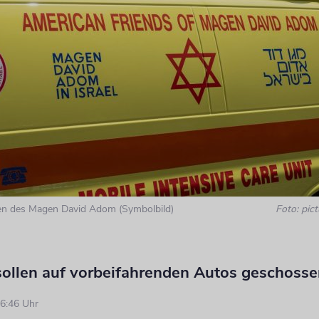
n des Magen David Adom (Symbolbild)
Foto: pict
 sollen auf vorbeifahrenden Autos geschoss
6:46 Uhr