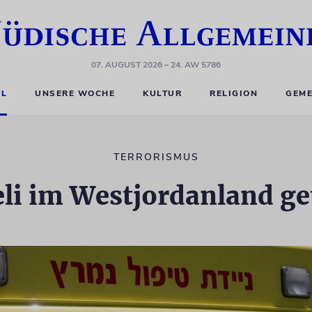
07. AUGUST 2026
– 24. AW 5786
EL
UNSERE WOCHE
KULTUR
RELIGION
GEME
TERRORISMUS
eli im Westjordanland ge