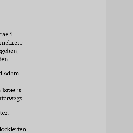
raeli
f mehrere
egeben,
rden.
id Adom
Israelis
nterwegs.
ter.
lockierten