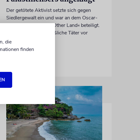
Der getötete Aktivist setzte sich gegen
Siedlergewalt ein und war an dem Oscar-
prämierten Film »No Other Land« beteiligt.
Jetzt steht der mutmaßliche Täter vor
Gericht
n, die
mationen finden
07.08.2026
EN