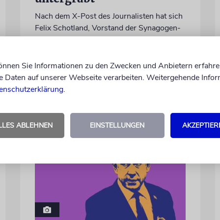
Nach dem X-Post des Journalisten hat sich
Felix Schotland, Vorstand der Synagogen-
Gemeinde Köln, an WDR-
Programmdirektorin Andrea Schafarczyk
gewandt. Wir dokumentieren das
können Sie Informationen zu den Zwecken und Anbietern erfahre
Schreiben im Wortlaut
Daten auf unserer Webseite verarbeiten. Weitergehende Infor
enschutzerklärung
.
von Felix Schotland
07.08.2026
LLES ABLEHNEN
EINSTELLUNGEN
AKZEPTIER