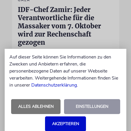
IDF-Chef Zamir: Jeder
Verantwortliche für die
Massaker vom 7. Oktober
wird zur Rechenschaft
gezogen
Die Jagd auf die beteiligten Terroristen sei
Auf dieser Seite können Sie Informationen zu den
»eine dauerhafte und fortlaufende Aufgabe,
Zwecken und Anbietern erfahren, die
die das Kommando mit großem Erfolg erfüllt«,
personenbezogene Daten auf unserer Webseite
sagt der Generalstabschef
verarbeiten. Weitergehende Informationen finden Sie
in unserer
Datenschutzerklärung
.
06.08.2026
ALLES ABLEHNEN
EINSTELLUNGEN
AKZEPTIEREN