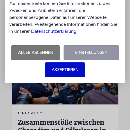
Gaza offen gegen US-Präsident Trump und
Auf dieser Seite können Sie Informationen zu den
dessen »Board of Peace« gestellt. Das könnte
Zwecken und Anbietern erfahren, die
auch am Wahlkampf liegen
personenbezogene Daten auf unserer Webseite
verarbeiten. Weitergehende Informationen finden Sie
in unserer
Datenschutzerklärung
.
09.08.2026
ALLES ABLEHNEN
EINSTELLUNGEN
AKZEPTIEREN
JERUSALEM
Zusammenstöße zwischen