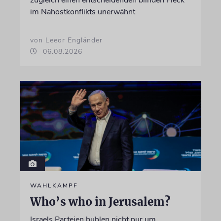
im Nahostkonflikts unerwähnt
von Leeor Engländer
06.08.2026
WAHLKAMPF
Who’s who in Jerusalem?
Israels Parteien buhlen nicht nur um