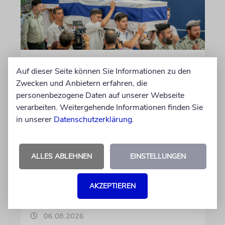
JERUSALEM
Auf dieser Seite können Sie Informationen zu den
Großeltern umgebettet:
Zwecken und Anbietern erfahren, die
Theodor Herzls letzter Wille
personenbezogene Daten auf unserer Webseite
ist erfüllt
verarbeiten. Weitergehende Informationen finden Sie
in unserer
Datenschutzerklärung
.
Die Überreste von Schimon und Rikva Herzl,
Vorfahren väterlicherseits des Zionismus-
Begründers und prägende Gestalten in
ALLES ABLEHNEN
EINSTELLUNGEN
Theodor Herzls Jugend, wurden von Serbien
nach Israel überführt und auf dem Herzlberg
AKZEPTIEREN
beigesetzt
06.08.2026