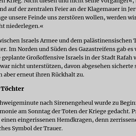
en Krieg. Nicht diesen und nicht seine Vorgänger«,
d auf der zentralen Feier an der Klagemauer in Je
nge unsere Feinde uns zerstören wollen, werden wir
ht niederlegen.«
wischen Israels Armee und dem palästinensischen T
ter. Im Norden und Süden des Gazastreifens gab es 
geplante Großoffensive Israels in der Stadt Rafah w
war nicht unterstützen, davon abgesehen sicherte 
 aber erneut ihren Rückhalt zu.
 Töchter
chweigeminute nach Sirenengeheul wurde zu Begin
onie am Sonntag der Toten der Kriege gedacht. P
 einen eingerissenen Hemdkragen, denn zerrissen
sches Symbol der Trauer.