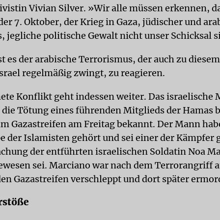
vistin Vivian Silver. »Wir alle müssen erkennen, d
er 7. Oktober, der Krieg in Gaza, jüdischer und ara
 jegliche politische Gewalt nicht unser Schicksal s
st es der arabische Terrorismus, der auch zu diesem
Israel regelmäßig zwingt, zu reagieren.
te Konflikt geht indessen weiter. Das israelische M
die Tötung eines führenden Mitglieds der Hamas 
 im Gazastreifen am Freitag bekannt. Der Mann hab
 der Islamisten gehört und sei einer der Kämpfer 
achung der entführten israelischen Soldatin Noa M
ewesen sei. Marciano war nach dem Terrorangriff 
den Gazastreifen verschleppt und dort später ermo
rstöße