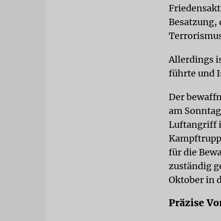
Friedensakti
Besatzung, d
Terrorismus,
Allerdings i
führte und 
Der bewaffne
am Sonntag 
Luftangriff
Kampftruppe
für die Bew
zuständig g
Oktober in 
Präzise Vo