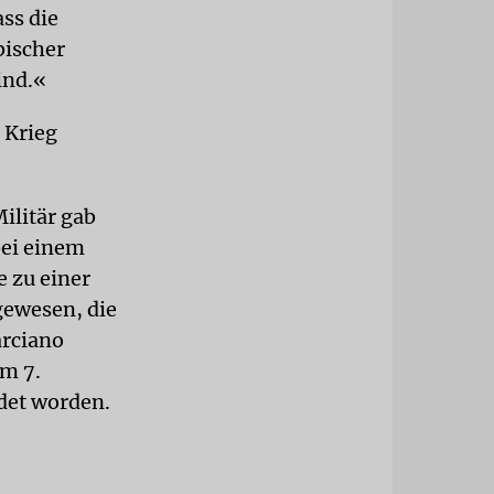
ass die
bischer
ind.«
 Krieg
ilitär gab
bei einem
e zu einer
gewesen, die
arciano
am 7.
rdet worden.