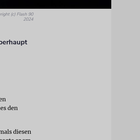
right (c) Flash 90
2024
oberhaupt
hen
des den
emals diesen