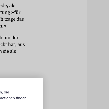
ede, als
tung »für
ch trage das
n.«
h bin der
kt hat, aus
 sie als
erroristen
n Israel
n, die
 als Geiseln
mationen finden
 sie Frauen,