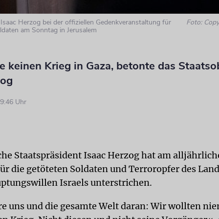
 Isaac Herzog bei der offiziellen Gedenkveranstaltung für
Foto: Copy
oldaten am Sonntag in Jerusalem
le keinen Krieg in Gaza, betonte das Staats
zog
9:46 Uhr
che Staatspräsident Isaac Herzog hat am alljährlic
ür die getöteten Soldaten und Terroropfer des Lan
ptungswillen Israels unterstrichen.
re uns und die gesamte Welt daran: Wir wollten ni