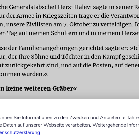
che Generalstabschef Herzi Halevi sagte in seiner R
der Armee in Kriegszeiten trage er die Verantwor
, unsere Zivilisten am 7. Oktober zu verteidigen. I
en Tag auf meinen Schultern und in meinem Herze
sse der Familienangehörigen gerichtet sagte er: »Ic
 der Ihre Söhne und Töchter in den Kampf geschic
t zurückgekehrt sind, und auf die Posten, auf denen
nommen wurden.«
n keine weiteren Gräber«
s Gaza-Kriegs war das beispiellose Massaker, das T
nd anderer islamistischer Gruppen am 7. Oktober i
können Sie Informationen zu den Zwecken und Anbietern erfahre
ie ermordeten 1200 Menschen, nahmen 250 weitere
Daten auf unserer Webseite verarbeiten. Weitergehende Infor
eppten sie in den Gazastreifen. Auch vergewaltigten
enschutzerklärung
.
ihre Opfer und folterten sie anderweitig.