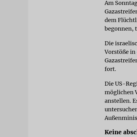
Am Sonntag 
Gazastreifen
dem Flüchtl
begonnen, te
Die israeli
Vorstöße in
Gazastreife
fort.
Die US-Regi
möglichen V
anstellen. E
untersuche
Außenminis
Keine abs