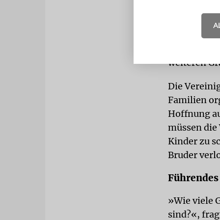
Angehörige
A
Hauptquarti
Kerzen, and
weiteren Gr
Die Vereini
Familien or
Hoffnung au
müssen die 
Kinder zu s
Bruder verl
Führendes
»Wie viele G
sind?«, fra