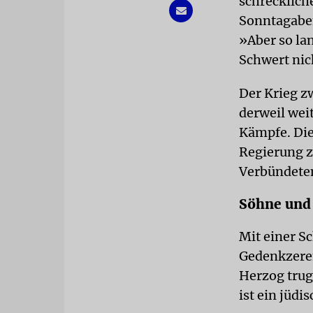
schrecklich
Sonntagaben
»Aber so la
Schwert nic
Der Krieg z
derweil wei
Kämpfe. Die 
Regierung z
Verbündeten
Söhne und
Mit einer S
Gedenkzerem
Herzog trug
ist ein jüdi