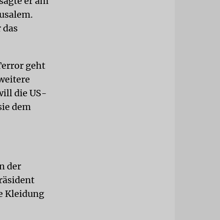
 sagte er am
rusalem.
 das
error geht
weitere
ill die US-
sie dem
n der
räsident
e Kleidung