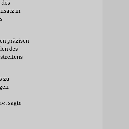
 des
insatz in
s
en präzisen
den des
streifens
s zu
ngen
«, sagte