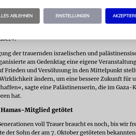
 der Geiseln versammelten sich am Sonntagabend 
LLES ABLEHNEN
EINSTELLUNGEN
AKZEPTIER
er der Armee in Tel Aviv. Viele von ihnen trugen b
ere hielten Schilder mit der Aufschrift »Wir wollen
äber«.
gung der trauernden israelischen und palästinensi
ganisierte am Gedenktag eine eigene Veranstaltung,
f Frieden und Versöhnung in den Mittelpunkt stell
Wirklichkeit ändern, um eine bessere Zukunft für 
chaffen«, sagte eine Palästinenserin, die im Gaza-K
oren hat.
 Hamas-Mitglied getötet
enerationen voll Trauer braucht es noch, bis wir fr
gte der Sohn der am 7. Oktober getöteten bekannten