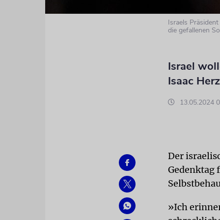
Israels Präsident
die gefallenen S
Israel wol
Isaac Her
13.05.2024 0
Der israelis
Gedenktag f
Selbstbehau
»Ich erinne