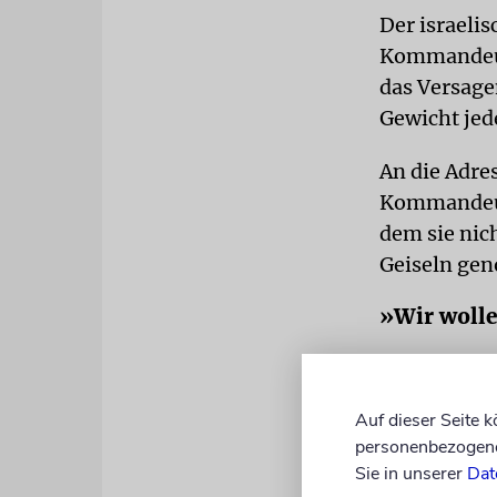
Der israelis
Kommandeur 
das Versagen
Gewicht jed
An die Adre
Kommandeur,
dem sie nich
Geiseln ge
»Wir wolle
Auslöser de
der Hamas u
Auf dieser Seite 
verübten. S
personenbezogene 
und verschl
Sie in unserer
Dat
verbrannten 