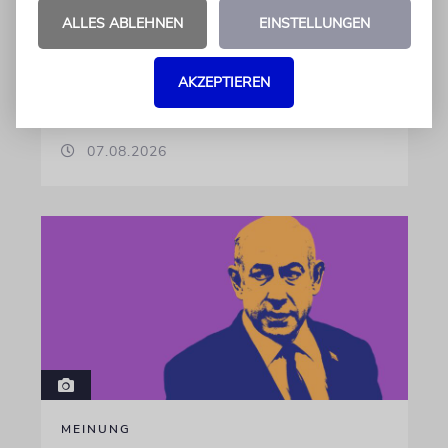
Beim Kauf der Maschine wurde bewusst auf
ALLES ABLEHNEN
EINSTELLUNGEN
das System »FalconEye« verzichtet, weil der
israelische Rüstungskonzern Elbit Systems an
AKZEPTIEREN
dem Produkt beteiligt ist
07.08.2026
MEINUNG