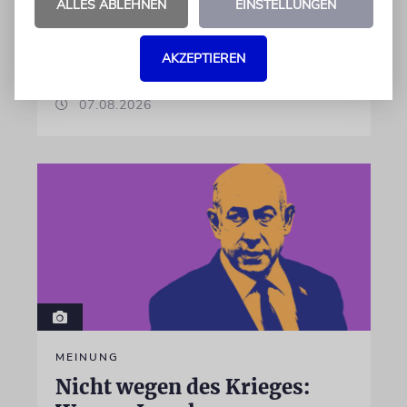
ALLES ABLEHNEN
EINSTELLUNGEN
das System »FalconEye« verzichtet, weil der
israelische Rüstungskonzern Elbit Systems an
dem Produkt beteiligt ist
AKZEPTIEREN
07.08.2026
MEINUNG
Nicht wegen des Krieges: