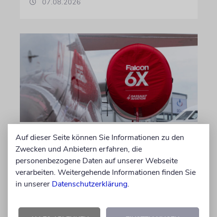
07.08.2026
Auf dieser Seite können Sie Informationen zu den
DUBLIN
Zwecken und Anbietern erfahren, die
Wegen Israel-Boykott:
personenbezogene Daten auf unserer Webseite
Irisches Regierungsflugzeug
verarbeiten. Weitergehende Informationen finden Sie
kann nicht mehr im Nebel
in unserer
Datenschutzerklärung
.
landen
Beim Kauf der Maschine wurde bewusst auf