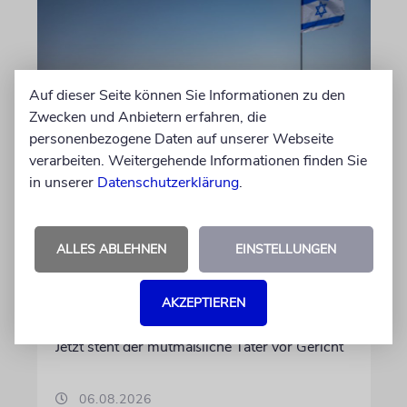
Auf dieser Seite können Sie Informationen zu den
Zwecken und Anbietern erfahren, die
personenbezogene Daten auf unserer Webseite
verarbeiten. Weitergehende Informationen finden Sie
JUSTIZ
in unserer
Datenschutzerklärung
.
Israelischer Siedler wegen
Tötung eines Palästinensers
angeklagt
ALLES ABLEHNEN
EINSTELLUNGEN
Der getötete Aktivist setzte sich gegen
Siedlergewalt ein und war an dem Oscar-
AKZEPTIEREN
prämierten Film »No Other Land« beteiligt.
Jetzt steht der mutmaßliche Täter vor Gericht
06.08.2026