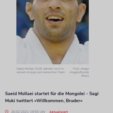
Saeid Mollaei 2018, damals noch in
Foto: imago
seinem Anzug vom iranischen Team
images/Kyodo
News
Saeid Mollaei startet für die Mongolei - Sagi
Muki twittert »Willkommen, Bruder«
20.02.2021 19:55 Uhr
Aktualisiert