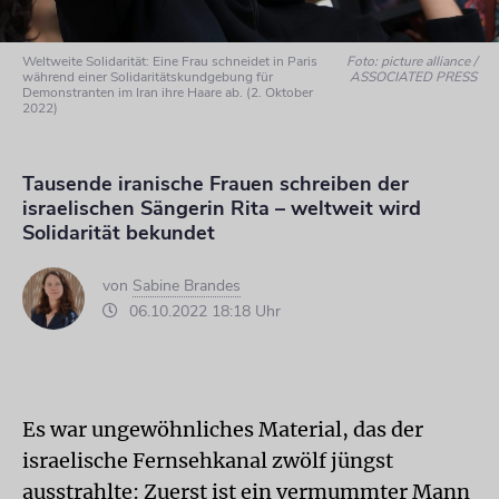
Weltweite Solidarität: Eine Frau schneidet in Paris
Foto: picture alliance /
während einer Solidaritätskundgebung für
ASSOCIATED PRESS
Demonstranten im Iran ihre Haare ab. (2. Oktober
2022)
Tausende iranische Frauen schreiben der
israelischen Sängerin Rita – weltweit wird
Solidarität bekundet
von
Sabine Brandes
06.10.2022 18:18 Uhr
Es war ungewöhnliches Material, das der
israelische Fernsehkanal zwölf jüngst
ausstrahlte: Zuerst ist ein vermummter Mann