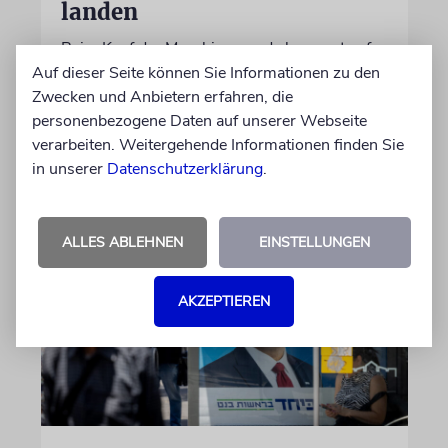
landen
Beim Kauf der Maschine wurde bewusst auf
das System »FalconEye« verzichtet, weil der
Auf dieser Seite können Sie Informationen zu den
israelische Rüstungskonzern Elbit Systems an
Zwecken und Anbietern erfahren, die
dem Produkt beteiligt ist
personenbezogene Daten auf unserer Webseite
verarbeiten. Weitergehende Informationen finden Sie
in unserer
Datenschutzerklärung
.
06.08.2026
ALLES ABLEHNEN
EINSTELLUNGEN
AKZEPTIEREN