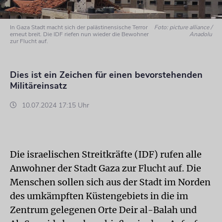
In Gaza Stadt macht sich der palästinensische Terror
Foto: picture alliance /
erneut breit. Die IDF riefen nun wieder die Bewohner
Anadolu
zur Flucht auf.
Dies ist ein Zeichen für einen bevorstehenden
Militäreinsatz
10.07.2024 17:15 Uhr
Die israelischen Streitkräfte (IDF) rufen alle
Anwohner der Stadt Gaza zur Flucht auf. Die
Menschen sollen sich aus der Stadt im Norden
des umkämpften Küstengebiets in die im
Zentrum gelegenen Orte Deir al-Balah und