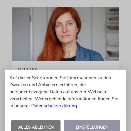
MEINUNG
Auf dieser Seite können Sie Informationen zu den
Danke, Boy George!
Zwecken und Anbietern erfahren, die
Wie die 80er-Jahre-Ikone gegen alle
personenbezogene Daten auf unserer Webseite
Widerstände für Israel eintritt, verdient
verarbeiten. Weitergehende Informationen finden Sie
unseren Dank
in unserer
Datenschutzerklärung
.
von Sophie Albers Ben Chamo
05.08.2026
ALLES ABLEHNEN
EINSTELLUNGEN