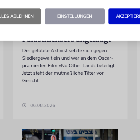
JUSTIZ
LLES ABLEHNEN
EINSTELLUNGEN
AKZEPTIER
Israelischer Siedler wegen
Tötung eines
Palästinensers angeklagt
Der getötete Aktivist setzte sich gegen
Siedlergewalt ein und war an dem Oscar-
prämierten Film »No Other Land« beteiligt.
Jetzt steht der mutmaßliche Täter vor
Gericht
06.08.2026