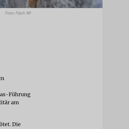
Foto: Flash 90
im
amas-Führung
litär am
tet. Die