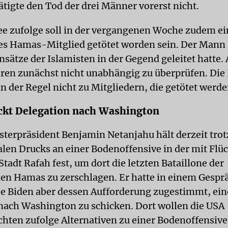
tigte den Tod der drei Männer vorerst nicht.
ee zufolge soll in der vergangenen Woche zudem ei
s Hamas-Mitglied getötet worden sein. Der Mann 
sätze der Islamisten in der Gegend geleitet hatte. 
en zunächst nicht unabhängig zu überprüfen. Di
in der Regel nicht zu Mitgliedern, die getötet werde
ickt Delegation nach Washington
isterpräsident Benjamin Netanjahu hält derzeit trot
alen Drucks an einer Bodenoffensive in der mit Flü
Stadt Rafah fest, um dort die letzten Bataillone der
hen Hamas zu zerschlagen. Er hatte in einem Gespr
oe Biden aber dessen Aufforderung zugestimmt, ein
nach Washington zu schicken. Dort wollen die USA
hten zufolge Alternativen zu einer Bodenoffensive