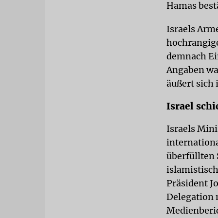
Hamas bestä
Israels Arm
hochrangige
demnach Ein
Angaben war
äußert sich 
Israel sch
Israels Min
internation
überfüllten 
islamistisc
Präsident J
Delegation 
Medienberic