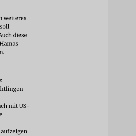
n weiteres
soll
Auch diese
e Hamas
n.
z
chtlingen
äch mit US-
e
 aufzeigen.