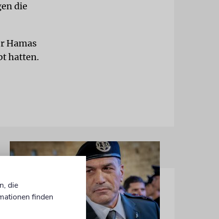
gen die
der Hamas
t hatten.
n, die
mationen finden