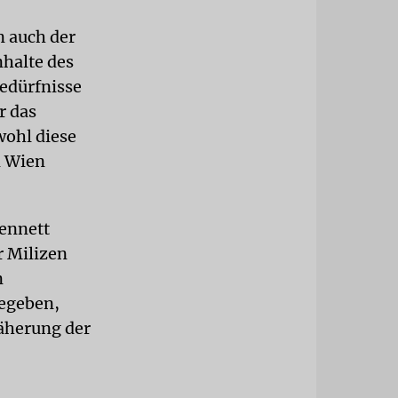
n auch der
nhalte des
Bedürfnisse
r das
wohl diese
n Wien
Bennett
r Milizen
n
gegeben,
näherung der