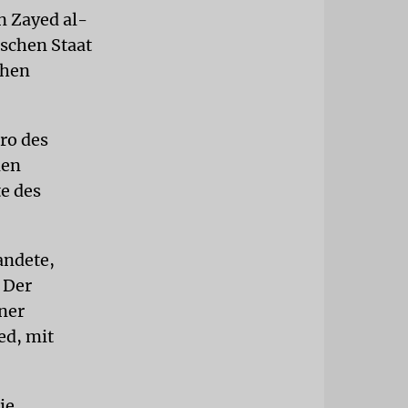
n Zayed al-
ischen Staat
chen
ro des
den
e des
andete,
 Der
ner
ed, mit
ie