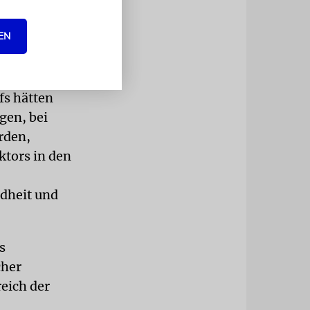
rde: »Der
ten
EN
cklung
fs hätten
gen, bei
rden,
ktors in den
dheit und
s
cher
eich der