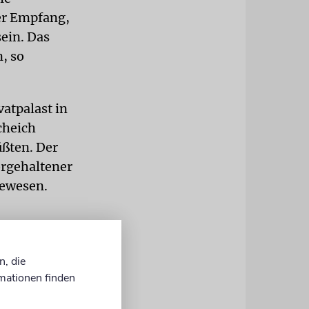
ger Empfang,
sein. Das
, so
atpalast in
cheich
ßten. Der
orgehaltener
gewesen.
zweieinhalb
. Im
n, die
 in der sie
mationen finden
den