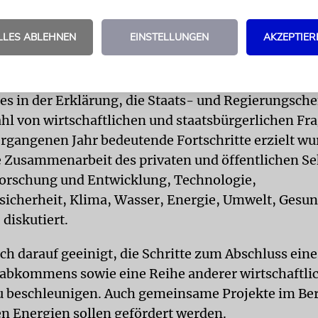
rungsvertrag der Abraham-Abkommen gefestigt wu
e Besuch des israelischen Premiers in den Vereinig
LLES ABLEHNEN
EINSTELLUNGEN
AKZEPTIER
Emiraten ist ein weiterer Meilenstein in der Entwi
Beziehungen und einer enormen Partnerschaft.«
 es in der Erklärung, die Staats- und Regierungsche
ahl von wirtschaftlichen und staatsbürgerlichen Fra
rgangenen Jahr bedeutende Fortschritte erzielt wu
e Zusammenarbeit des privaten und öffentlichen Se
orschung und Entwicklung, Technologie,
icherheit, Klima, Wasser, Energie, Umwelt, Gesun
diskutiert.
ch darauf geeinigt, die Schritte zum Abschluss eine
abkommens sowie eine Reihe anderer wirtschaftli
 beschleunigen. Auch gemeinsame Projekte im Ber
n Energien sollen gefördert werden.