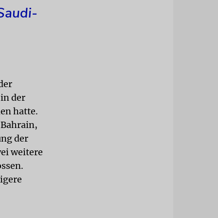
Saudi-
der
in der
en hatte.
 Bahrain,
ung der
ei weitere
ossen.
igere