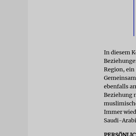
In diesem K
Beziehungen
Region, ei
Gemeinsam m
ebenfalls a
Beziehung m
muslimische
Immer wiede
Saudi-Arabi
PERSÖNLI