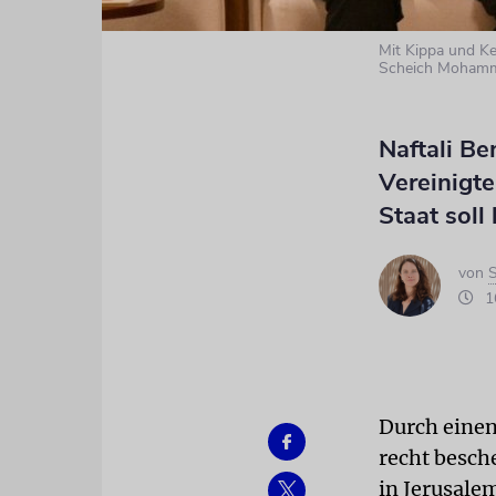
Mit Kippa und Ke
Scheich Mohamm
Naftali Be
Vereinigt
Staat soll
von
S
16
Durch einen
recht besch
in Jerusale