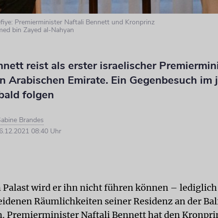
fiye: Premierminister Naftali Bennett und Kronprinz
ed bin Zayed al-Nahyan
nnett reist als erster israelischer Premiermini
en Arabischen Emirate. Ein Gegenbesuch im 
 bald folgen
abine Brandes
.12.2021 08:40 Uhr
 Palast wird er ihn nicht führen können – lediglich
eidenen Räumlichkeiten seiner Residenz an der Ba
m. Premierminister Naftali Bennett hat den Kronpri