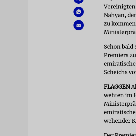
Vereinigten
Nahyan, den
zu kommen. 
Ministerprä
Schon bald 
Premiers zu
emiratische
Scheichs vo
FLAGGEN
Al
wehten im H
Ministerprä
emiratische
wehender Ke
Der Premier