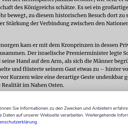
chaft des Königreichs schätze. Es sei ein großarti
ehr bewegt, zu diesem historischen Besuch dort zu 
ner Stärkung der Verbindung zwischen den Nationen
rgen kam er mit dem Kronprinzen in dessen Priv
usammen. Der israelische Premierminister legte S
ine Hand auf den Arm, als sich die Männer begrü
helte und flüsterte seinem Gast etwas zu – hinter v
vor Kurzem wäre eine derartige Geste undenkbar 
e Realität im Nahen Osten.
EIN
Das Gespräch dauerte insgesamt vier Stunden, 
 privat zwischen Bennett und bin Zayed al-Nahyan
können Sie Informationen zu den Zwecken und Anbietern erfahre
aben die beiden eine gemeinsame Erklärung heraus,
Daten auf unserer Webseite verarbeiten. Weitergehende Infor
enschutzerklärung
.
eziehung« feierten, die im September 2020 durch 