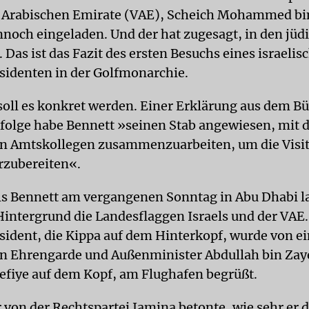
 Arabischen Emirate (VAE), Scheich Mohammed bi
noch eingeladen. Und der hat zugesagt, in den jüd
Das ist das Fazit des ersten Besuchs eines israelis
sidenten in der Golfmonarchie.
soll es konkret werden. Einer Erklärung aus dem Bü
folge habe Bennett »seinen Stab angewiesen, mit 
n Amtskollegen zusammenzuarbeiten, um die Visit
rzubereiten«.
s Bennett am vergangenen Sonntag in Abu Dhabi l
intergrund die Landesflaggen Israels und der VAE.
sident, die Kippa auf dem Hinterkopf, wurde von ei
n Ehrengarde und Außenminister Abdullah bin Zay
fiye auf dem Kopf, am Flughafen begrüßt.
 von der Rechtspartei Jamina betonte, wie sehr er d