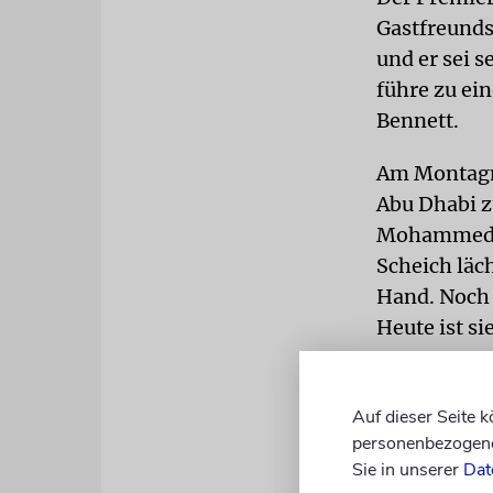
Gastfreunds
und er sei s
führe zu ei
Bennett.
Am Montagmo
Abu Dhabi z
Mohammed se
Scheich läc
Hand. Noch 
Heute ist si
MEILENST
davon waren
Auf dieser Seite 
Anschluss g
personenbezogene 
Sie in unserer
Dat
»die neue B