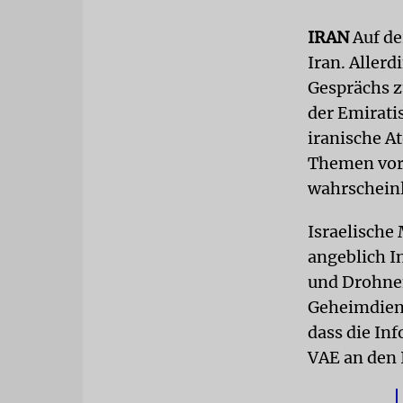
IRAN
Auf de
Iran. Allerd
Gesprächs z
der Emirati
iranische A
Themen vor
wahrscheinl
Israelische
angeblich I
und Drohnen
Geheimdiens
dass die In
VAE an den 