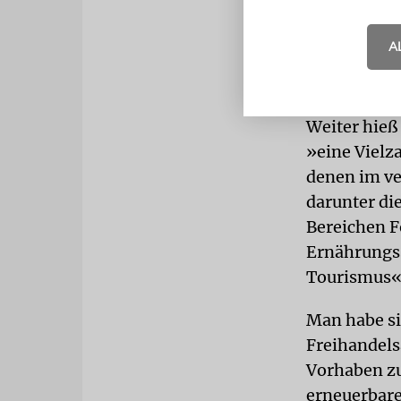
Normalisie
erfolgreich
A
Arabischen 
herzlicher 
Weiter hieß
»eine Vielz
denen im ve
darunter di
Bereichen F
Ernährungss
Tourismus« 
Man habe si
Freihandels
Vorhaben zu
erneuerbare