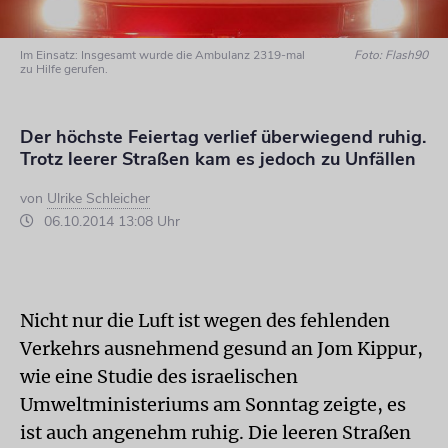
Im Einsatz: Insgesamt wurde die Ambulanz 2319-mal
Foto: Flash90
zu Hilfe gerufen.
Der höchste Feiertag verlief überwiegend ruhig.
Trotz leerer Straßen kam es jedoch zu Unfällen
von
Ulrike Schleicher
06.10.2014 13:08 Uhr
Nicht nur die Luft ist wegen des fehlenden
Verkehrs ausnehmend gesund an Jom Kippur,
wie eine Studie des israelischen
Umweltministeriums am Sonntag zeigte, es
ist auch angenehm ruhig. Die leeren Straßen