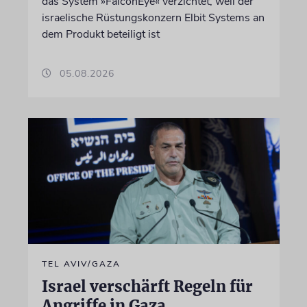
das System »FalconEye« verzichtet, weil der
israelische Rüstungskonzern Elbit Systems an
dem Produkt beteiligt ist
05.08.2026
TEL AVIV/GAZA
Israel verschärft Regeln für
Angriffe in Gaza