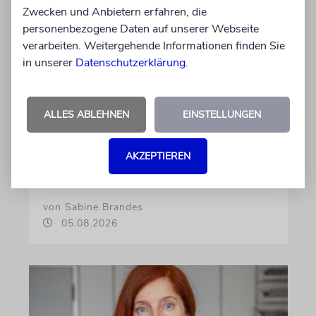
Zwecken und Anbietern erfahren, die
personenbezogene Daten auf unserer Webseite
verarbeiten. Weitergehende Informationen finden Sie
in unserer
Datenschutzerklärung
.
ALLES ABLEHNEN
EINSTELLUNGEN
NACHRICHTEN
Preise, Geisel, Beben
AKZEPTIEREN
Kurzmeldungen aus Israel
von Sabine Brandes
05.08.2026