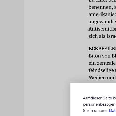
benennen, ä
amerikanis
angewandt w
Antisemitis
sich als Isra
ECKPFEIL
Biton von B
ein zentrale
feindselige
Medien und 
unterminier
Da das jüdis
Auf dieser Seite 
personenbezogene 
Aufwiegelun
Sie in unserer
Dat
sehe, so der