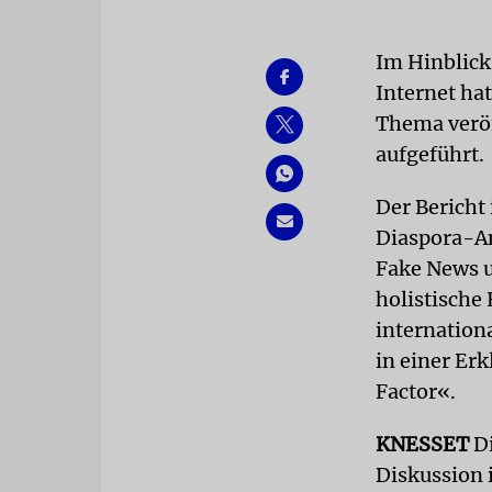
Im Hinblick
Internet ha
Thema verö
aufgeführt.
Der Bericht 
Diaspora-An
Fake News u
holistische
internationa
in einer Er
Factor«.
KNESSET
D
Diskussion i