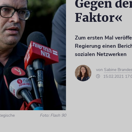
Gegen de
Faktor«
Zum ersten Mal veröffen
Regierung einen Beric
sozialen Netzwerken
von
Sabine Brande
15.02.2021 17:
ategische
Foto: Flash 90