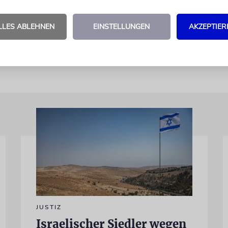
ung der sozialen Medienunternehmen hervorheben
e Verantwortung übernehmen und eine klarere, eff
LLES ABLEHNEN
EINSTELLUNGEN
AKZEPTIER
parente Politik einführen.«
JUSTIZ
Israelischer Siedler wegen