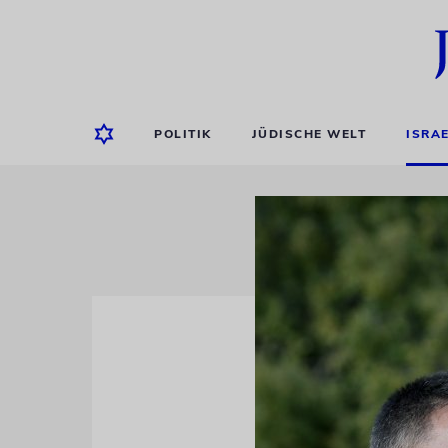
POLITIK
JÜDISCHE WELT
ISRA