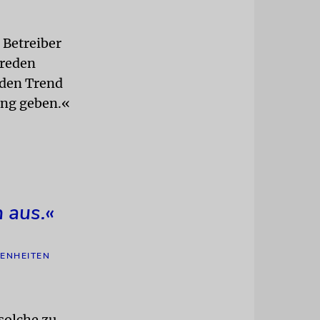
 Betreiber
sreden
nden Trend
ung geben.«
 aus.«
GENHEITEN
solche zu