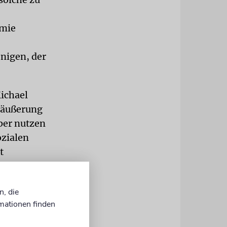
emie
enigen, der
Michael
gsäußerung
aber nutzen
ozialen
t
n durch
n, die
mationen finden
gesetzt
e