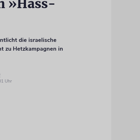
n »Hass-
tlicht die israelische
ht zu Hetzkampagnen in
s
01 Uhr