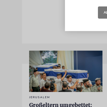
Verantwort
müssen dies
A
sowie trans
JERUSALEM
Großeltern umgebettet: