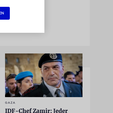
. »Sie
ektivere
EN
GAZA
IDF-Chef Zamir: Jeder