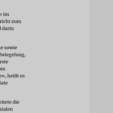
« im
ericht zum
 darin
he sowie
fwiegelung,
rste
zum
e«, heißt es
Hate
itete die
zialen