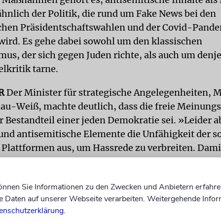
hnlich der Politik, die rund um Fake News bei den
chen Präsidentschaftswahlen und der Covid-Pand
ird. Es gehe dabei sowohl um den klassischen
mus, der sich gegen Juden richte, als auch um denj
elkritik tarne.
ER
Der Minister für strategische Angelegenheiten, 
lau-Weiß, machte deutlich, dass die freie Meinun
r Bestandteil einer jeden Demokratie sei. »Leider 
 und antisemitische Elemente die Unfähigkeit der s
Plattformen aus, um Hassrede zu verbreiten. Dami
en sie diesen Eckpfeiler.«
che Volk und der Staat Israel sich ständig Angriffe
können Sie Informationen zu den Zwecken und Anbietern erfahre
Daten auf unserer Webseite verarbeiten. Weitergehende Infor
g und das Verbreiten von Falschinformationen aus
enschutzerklärung
.
 Minister, wolle man die Initiative ergreifen und di