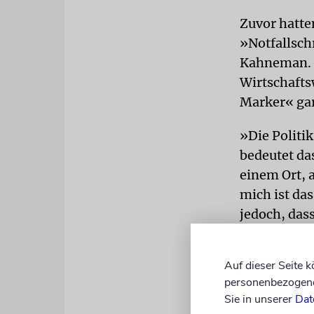
Zuvor hatte
»Notfallsch
Kahneman. D
Wirtschafts
Marker« gar
»Die Politi
bedeutet da
einem Ort, 
mich ist das
jedoch, das
Wirkung ze
Auf dieser Seite 
DIKTATUR
personenbezogene 
sich selbst 
Sie in unserer
Dat
Justizrevis