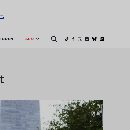
ABO
INDEN
t