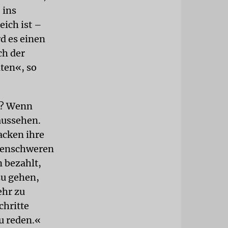
 ins
eich ist –
rd es einen
ch der
ten«, so
e? Wenn
aussehen.
acken ihre
rdenschweren
n bezahlt,
zu gehen,
ehr zu
chritte
u reden.«