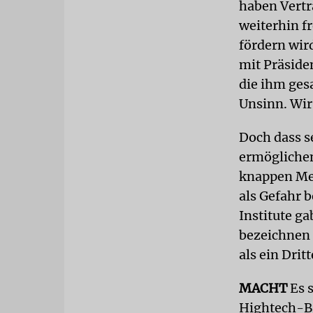
haben Vertra
weiterhin fr
fördern wird
mit Präside
die ihm ges
Unsinn. Wir
Doch dass se
ermöglichen
knappen Meh
als Gefahr 
Institute g
bezeichnen
als ein Drit
MACHT
Es 
Hightech-Br