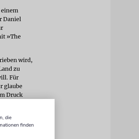
n einem
r Daniel
ür
mit »The
rieben wird,
Land zu
ll. Für
Er glaube
em Druck
n, die
srael grenzt
mationen finden
t, die
Diktatur«