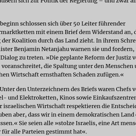
äußern sich zur Politik der Regierung – und zwar al
ginn schlossen sich über 50 Leiter führender
marktketten mit einem Brief dem Widerstand an, de
 der Koalition durch das Land zieht. In ihrem Schr
ster Benjamin Netanjahu warnen sie und fordern,
 Dialog zu treten. »Die geplante Reform der Justiz 
 voranschreitet, die Spaltung unter den Menschen
hen Wirtschaft ernsthaften Schaden zufügen.«
Unter den Unterzeichnern des Briefs waren Chefs 
l- und Elektroketten, Kinos sowie Einkaufszentren
r israelischen Wirtschaft respektieren die Entsche
uben aber, dass wir in einem demokratischen Land
en.« Sie seien alle »stolze Israelis, eine Art mens
 für alle Parteien gestimmt hat«.