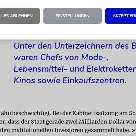
ne einfache Mehrheit wird in der Lage sein, für im
eiben, wenn sie etwa beschließt, arabische Parteien
LLES ABLEHNEN
EINSTELLUNGEN
AKZEPTIER
 lassen.«
Unter den Unterzeichnern des B
waren Chefs von Mode-,
Lebensmittel- und Elektroketten
Kinos sowie Einkaufszentren.
ahu beschwichtigt. Bei der Kabinettssitzung am S
r, dass der Staat gerade zwei Milliarden Dollar vo
alen institutionellen Investoren gesammelt habe. 