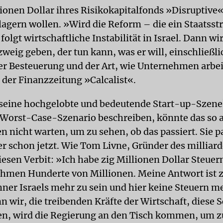
lionen Dollar ihres Risikokapitalfonds »Disruptive«
agern wollen. »Wird die Reform – die ein Staatsstr
 folgt wirtschaftliche Instabilität in Israel. Dann wi
weig geben, der tun kann, was er will, einschließli
r Besteuerung und der Art, wie Unternehmen arbei
 der Finanzzeitung »Calcalist«.
 seine hochgelobte und bedeutende Start-up-Szen
Worst-Case-Szenario beschreiben, könnte das so 
n nicht warten, um zu sehen, ob das passiert. Sie p
r schon jetzt. Wie Tom Livne, Gründer des millia
esen Verbit: »Ich habe zig Millionen Dollar Steuer
hmen Hunderte von Millionen. Meine Antwort ist 
ner Israels mehr zu sein und hier keine Steuern m
 wir, die treibenden Kräfte der Wirtschaft, diese S
, wird die Regierung an den Tisch kommen, um z