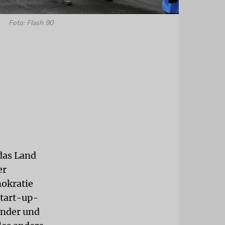
Foto: Flash 90
das Land
er
okratie
Start-up-
ünder und