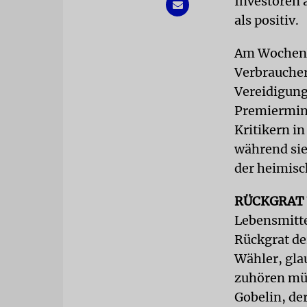
Investoren 
als positiv.
Am Wochenbe
Verbraucher
Vereidigung
Premiermini
Kritikern in
während sie
der heimisc
RÜCKGRAT
Lebensmitte
Rückgrat de
Wähler, gla
zuhören müss
Gobelin, der