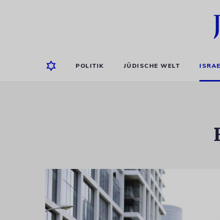
POLITIK
JÜDISCHE WELT
ISRA