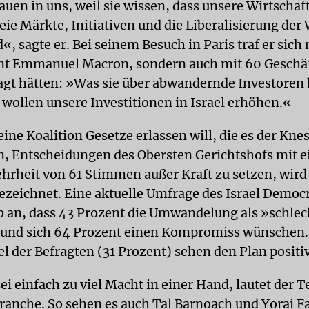
uen in uns, weil sie wissen, dass unsere Wirtschaft
eie Märkte, Initiativen und die Liberalisierung der 
«, sagte er. Bei seinem Besuch in Paris traf er sich 
nt Emmanuel Macron, sondern auch mit 60 Geschäf
agt hätten: »Was sie über abwandernde Investoren 
 wollen unsere Investitionen in Israel erhöhen.«
ine Koalition Gesetze erlassen will, die es der Kne
, Entscheidungen des Obersten Gerichtshofs mit e
rheit von 61 Stimmen außer Kraft zu setzen, wird 
bezeichnet. Eine aktuelle Umfrage des Israel Democ
ab an, dass 43 Prozent die Umwandelung als »schle
 und sich 64 Prozent einen Kompromiss wünschen
tel der Befragten (31 Prozent) sehen den Plan positiv
sei einfach zu viel Macht in einer Hand, lautet der T
anche. So sehen es auch Tal Barnoach und Yorai F