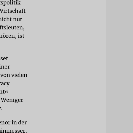
spolitik
Wirtschaft
nicht nur
tsleuten,
hören, ist
sset
iner
von vielen
racy
cht«
. Weniger
.
enor in der
ainmesser,