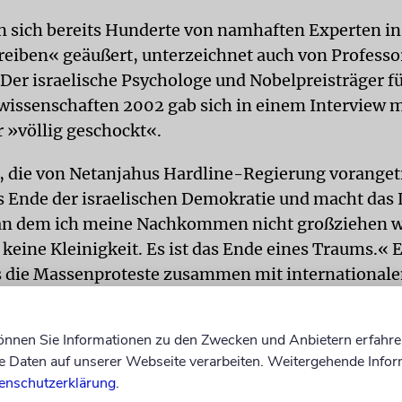
n sich bereits Hunderte von namhaften Experten i
reiben« geäußert, unterzeichnet auch von Professo
er israelische Psychologe und Nobelpreisträger f
wissenschaften 2002 gab sich in einem Interview 
 »völlig geschockt«.
k, die von Netanjahus Hardline-Regierung voranget
s Ende der israelischen Demokratie und macht das 
an dem ich meine Nachkommen nicht großziehen wi
 keine Kleinigkeit. Es ist das Ende eines Traums.« 
s die Massenproteste zusammen mit international
igen könnten.
können Sie Informationen zu den Zwecken und Anbietern erfahre
»Einigen Leuten in der Regierung ist es egal, aber I
Daten auf unserer Webseite verarbeiten. Weitergehende Infor
aus der Welt aus, zu der es gehört.« Kahneman mein
enschutzerklärung
.
ion könne das Land zur »als Demokratie getarnten 