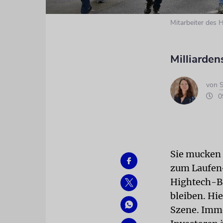
Mitarbeiter des 
Milliarden
von
S
09
Sie mucken 
zum Laufen«
Hightech-Br
bleiben. Hie
Szene. Imme