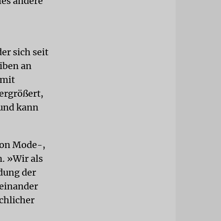
les andere
r sich seit
eiben an
 mit
vergrößert,
 und kann
von Mode-,
. »Wir als
idung der
 einander
chlicher