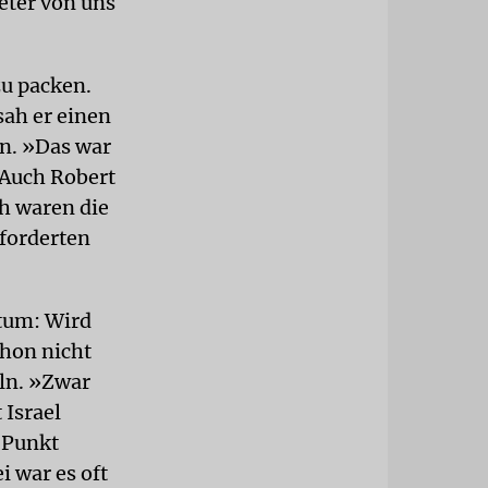
eter von uns
zu packen.
sah er einen
n. »Das war
 Auch Robert
h waren die
forderten
atum: Wird
chon nicht
ln. »Zwar
 Israel
 Punkt
i war es oft