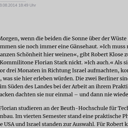
.08.2014 18:49 Uhr
orgen, wenn die beiden die Sonne über der Wüste
ommen sie noch immer eine Gänsehaut. »Ich mus
anzen Schönheit hier weinen«, gibt Robert Klose z
Kommilitone Florian Stark nickt. »Ich auch.« Als si
or drei Monaten in Richtung Israel aufmachten, ko
, was sie hier erleben würden. Die zwei Berliner s
 im Süden des Landes bei der Arbeit an ihrem Prakt
acken dachten sie nur einmal – und dann nie wiede
Florian studieren an der Beuth-Hochschule für Tec
enbau. Im vierten Semester stand eine praktische P
ie USA und Israel standen zur Auswahl. Für Robert k