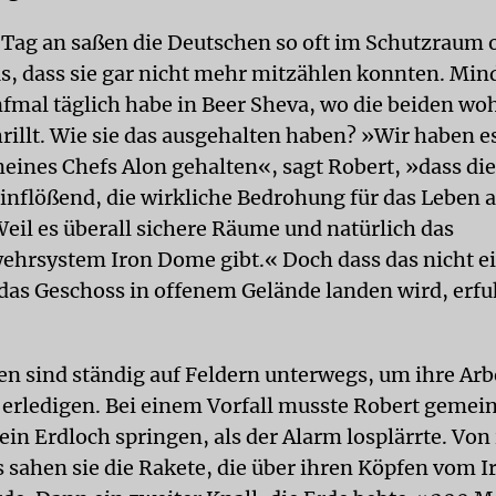
Tag an saßen die Deutschen so oft im Schutzraum 
, dass sie gar nicht mehr mitzählen konnten. Min
ünfmal täglich habe in Beer Sheva, wo die beiden wo
rillt. Wie sie das ausgehalten haben? »Wir haben e
eines Chefs Alon gehalten«, sagt Robert, »dass die
inflößend, die wirkliche Bedrohung für das Leben a
Weil es überall sichere Räume und natürlich das
hrsystem Iron Dome gibt.« Doch dass das nicht e
das Geschoss in offenem Gelände landen wird, erfu
en sind ständig auf Feldern unterwegs, um ihre Arb
 erledigen. Bei einem Vorfall musste Robert geme
ein Erdloch springen, als der Alarm losplärrte. Vo
s sahen sie die Rakete, die über ihren Köpfen vom 