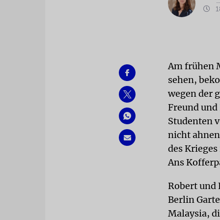
18
Am frühen M
sehen, bek
wegen der g
Freund und 
Studenten v
nicht ahnen
des Krieges
Ans Kofferp
Robert und 
Berlin Gart
Malaysia, d