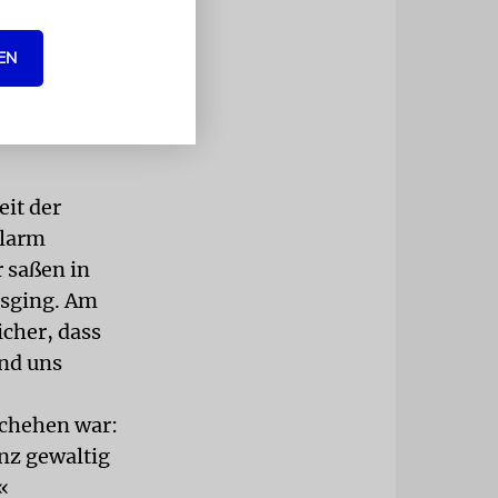
 Alon Ben-
EN
ihre Hände
udenten in
lopft den
eit der
Alarm
 saßen in
osging. Am
cher, dass
und uns
schehen war:
nz gewaltig
«