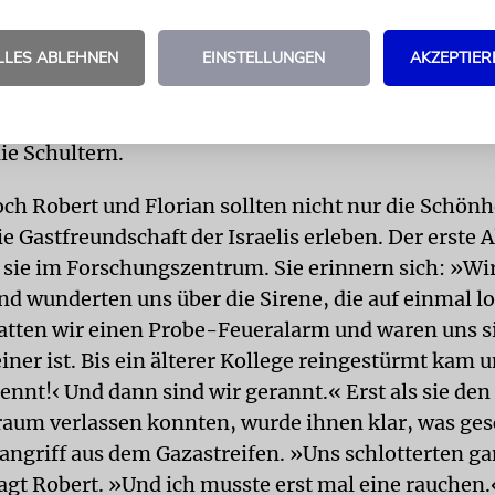
n ganz besonderes Experiment«, wie Roberts Chef
LLES ABLEHNEN
EINSTELLUNGEN
AKZEPTIER
 »Die beiden müssen hier richtig arbeiten und sich 
achen.« Schon zum zweiten Mal sind deutsche St
 ich finde das ganz wunderbar«, sagt Ben-Gal und k
ie Schultern.
ch Robert und Florian sollten nicht nur die Schönh
e Gastfreundschaft der Israelis erleben. Der erste 
 sie im Forschungszentrum. Sie erinnern sich: »Wir
nd wunderten uns über die Sirene, die auf einmal l
atten wir einen Probe-Feueralarm und waren uns si
iner ist. Bis ein älterer Kollege reingestürmt kam 
ennt!‹ Und dann sind wir gerannt.« Erst als sie den
raum verlassen konnten, wurde ihnen klar, was ge
angriff aus dem Gazastreifen. »Uns schlotterten ga
sagt Robert. »Und ich musste erst mal eine rauchen.