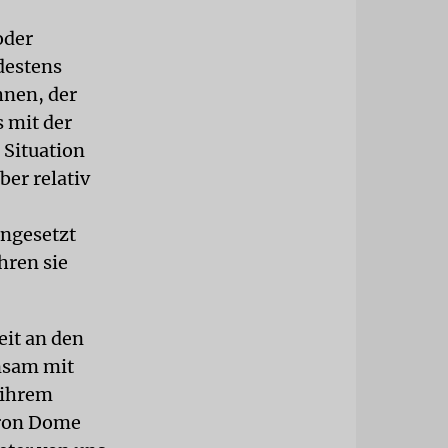
oder
destens
hnen, der
s mit der
 Situation
ber relativ
ingesetzt
hren sie
eit an den
insam mit
n ihrem
Iron Dome