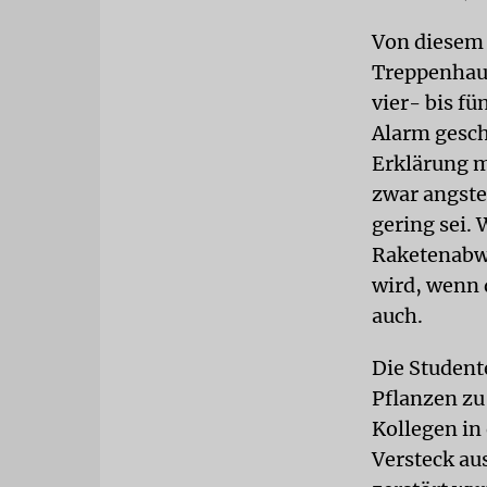
Von diesem 
Treppenhaus
vier- bis f
Alarm gesch
Erklärung m
zwar angste
gering sei. 
Raketenabwe
wird, wenn 
auch.
Die Student
Pflanzen zu
Kollegen in 
Versteck au