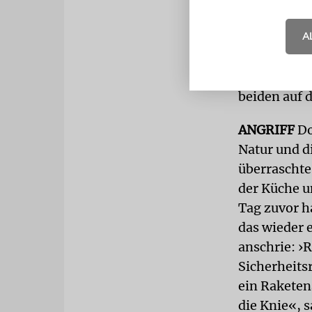
Wasser. »Ei
A
Gal betont.
schmutzig m
Gilat. »Und
beiden auf d
ANGRIFF
Do
Natur und di
überraschte
der Küche u
Tag zuvor h
das wieder e
anschrie: ›R
Sicherheits
ein Raketen
die Knie«, 