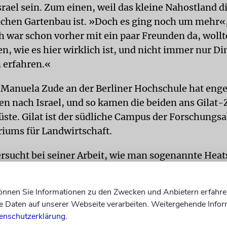
srael sein. Zum einen, weil das kleine Nahostland d
achen Gartenbau ist. »Doch es ging noch um mehr«,
ch war schon vorher mit ein paar Freunden da, woll
en, wie es hier wirklich ist, und nicht immer nur D
 erfahren.«
 Manuela Zude an der Berliner Hochschule hat eng
n nach Israel, und so kamen die beiden ans Gilat
ste. Gilat ist der südliche Campus der Forschungs
riums für Landwirtschaft.
ersucht bei seiner Arbeit, wie man sogenannte Heat
meiden kann, mit denen Früchte bei extremer Hitze
sst die Ergebnisse durch die Zugabe unterschiedli
können Sie Informationen zu den Zwecken und Anbietern erfahre
 und Zink. Robert kümmert sich um die Auswertun
Daten auf unserer Webseite verarbeiten. Weitergehende Infor
der Sensoren an Olivenbäumen hinter dem
enschutzerklärung
.
entrum. Die Bäume wachsen in unterschiedlich sa