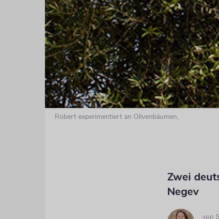
Robert experimentiert an Olivenbäumen,
Zwei deut
Negev
von
S