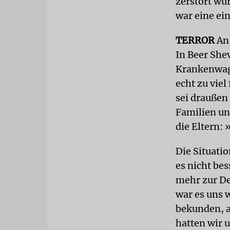
zerstört wu
war eine ei
TERROR
An
In Beer She
Krankenwag
echt zu vie
sei draußen
Familien un
die Eltern:
Die Situatio
es nicht be
mehr zur D
war es uns w
bekunden, a
hatten wir 