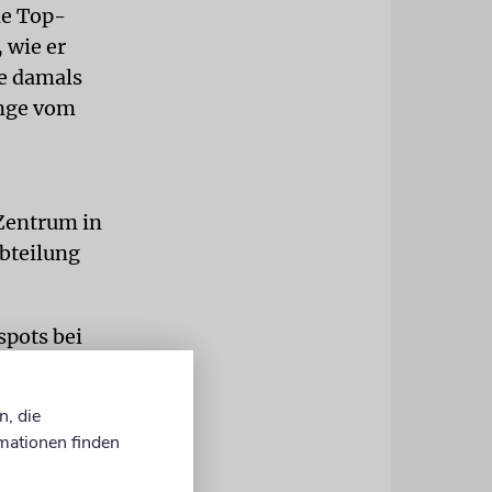
ie Top-
 wie er
te damals
inge vom
e
-Zentrum in
abteilung
spots bei
 oft übersät
cher Mengen
n, die
g von
mationen finden
lzhaltigem