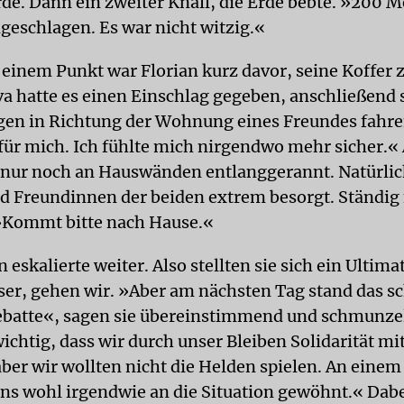
rde. Dann ein zweiter Knall, die Erde bebte. »200 M
ngeschlagen. Es war nicht witzig.«
 einem Punkt war Florian kurz davor, seine Koffer 
va hatte es einen Einschlag gegeben, anschließend 
en in Richtung der Wohnung eines Freundes fahre
l für mich. Ich fühlte mich nirgendwo mehr sicher.«
 nur noch an Hauswänden entlanggerannt. Natürlic
d Freundinnen der beiden extrem besorgt. Ständig 
 »Kommt bitte nach Hause.«
n eskalierte weiter. Also stellten sie sich ein Ultim
sser, gehen wir. »Aber am nächsten Tag stand das s
ebatte«, sagen sie übereinstimmend und schmunze
ichtig, dass wir durch unser Bleiben Solidarität mit
ber wir wollten nicht die Helden spielen. An einem
uns wohl irgendwie an die Situation gewöhnt.« Dabe