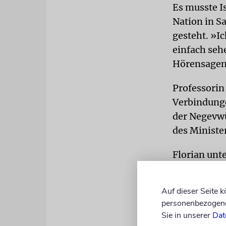
Es musste I
Nation in S
gesteht. »I
einfach seh
Hörensagen
Professorin
Verbindunge
der Negevwü
des Ministe
Florian unt
Paprika ver
sind. Er mi
Auf dieser Seite 
von Mangan
personenbezogene 
Messungen 
Sie in unserer
Dat
Forschungsz