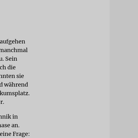
 aufgehen
s manchmal
u. Sein
ch die
nnten sie
ind während
ikumsplatz.
r.
hnik in
hase an.
eine Frage: