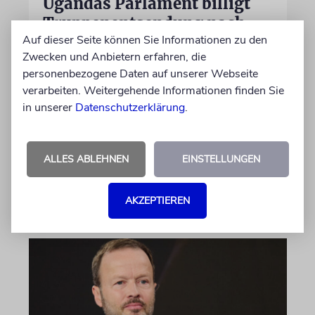
Ugandas Parlament billigt
Truppenentsendung nach
Auf dieser Seite können Sie Informationen zu den
Gaza
Zwecken und Anbietern erfahren, die
Auf US-Anfrage soll sich ein Kontingent der
personenbezogene Daten auf unserer Webseite
ugandischen Armee der geplanten
verarbeiten. Weitergehende Informationen finden Sie
internationalen Stabilisierungstruppe
in unserer
Datenschutzerklärung
.
anschließen. In Afrika zählt das Land zu den
größten Truppenstellern für
Friedensmissionen
ALLES ABLEHNEN
EINSTELLUNGEN
07.08.2026
AKZEPTIEREN