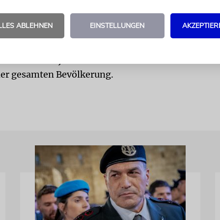
emer Vize-Polizeichef Avschalom Peled, ist das eine
ation, wie wir sie noch nicht gesehen haben.»
LLES ABLEHNEN
EINSTELLUNGEN
AKZEPTIER
dent Reuven Rivlin nannte die Grenzpolizei «Wächt
r Mauern von Jerusalem» und dankte ihnen für ihre
er gesamten Bevölkerung.