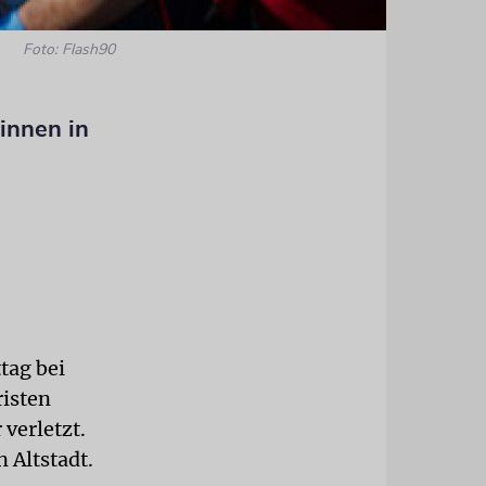
Foto: Flash90
tinnen in
tag bei
risten
verletzt.
 Altstadt.