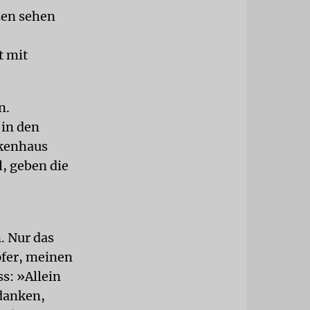
zen sehen
t mit
n.
 in den
nkenhaus
l, geben die
. Nur das
pfer, meinen
s: »Allein
rdanken,