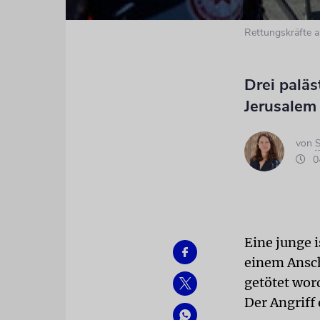
Rettungskräfte a
Drei paläs
Jerusalem
von
S
04
Eine junge 
einem Ansch
getötet wor
Der Angriff