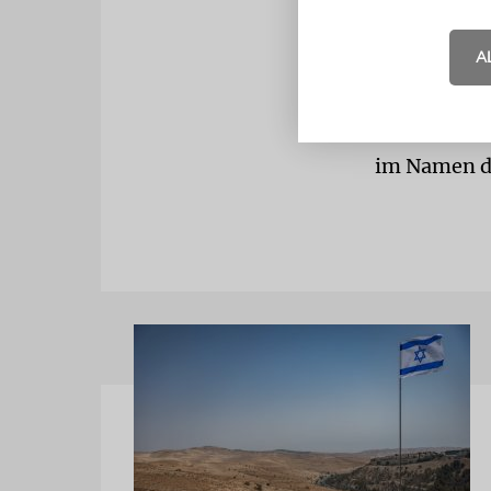
der Jerusal
Gewalteskal
A
Staatspräsi
Schützer de
im Namen d