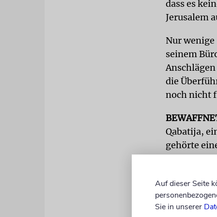
dass es kei
Jerusalem au
Nur wenige 
seinem Büro
Anschlägen a
die Überfüh
noch nicht 
BEWAFFNE
Qabatija, e
gehörte ein
geraten, he
Messern, lo
Auf dieser Seite 
Während die
personenbezogene 
ausgeführt 
Sie in unserer
Dat
glauben Exp