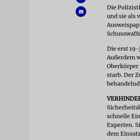
Die Polizis
und sie als 
Ausweispapi
Schusswaff
Die erst 19-
Außerdem wu
Oberkörper 
starb. Der Z
behandelnd
VERHINDE
Sicherheits
schnelle Ei
Experten. S
dem Einsatz