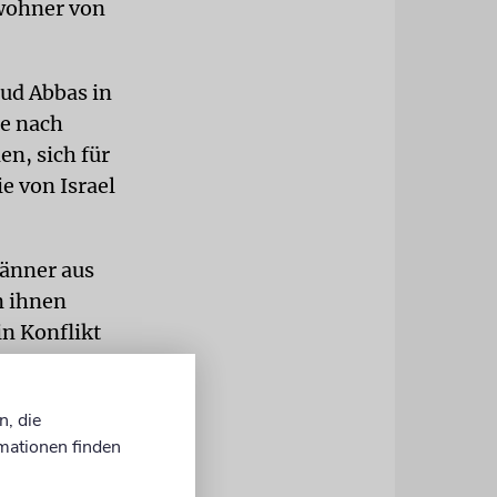
nwohner von
ud Abbas in
ie nach
en, sich für
e von Israel
änner aus
n ihnen
in Konflikt
 mit
net.
n, die
ätern
mationen finden
ein,
n«, sagte