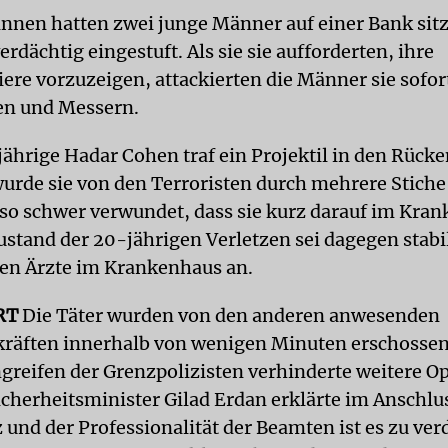
tinnen hatten zwei junge Männer auf einer Bank sit
verdächtig eingestuft. Als sie sie aufforderten, ihre
ere vorzuzeigen, attackierten die Männer sie sofor
en und Messern.
jährige Hadar Cohen traf ein Projektil in den Rücke
rde sie von den Terroristen durch mehrere Stiche
so schwer verwundet, dass sie kurz darauf im Kra
ustand der 20-jährigen Verletzen sei dagegen stabi
en Ärzte im Krankenhaus an.
RT
Die Täter wurden von den anderen anwesenden
kräften innerhalb von wenigen Minuten erschossen
ngreifen der Grenzpolizisten verhinderte weitere O
icherheitsminister Gilad Erdan erklärte im Anschlus
 und der Professionalität der Beamten ist es zu ve