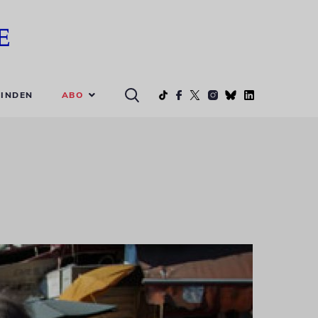
ABO
INDEN