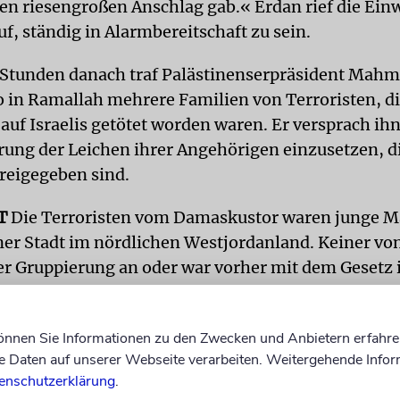
nen riesengroßen Anschlag gab.« Erdan rief die Ei
f, ständig in Alarmbereitschaft zu sein.
Stunden danach traf Palästinenserpräsident Mahm
 in Ramallah mehrere Familien von Terroristen, d
uf Israelis getötet worden waren. Er versprach ihn
rung der Leichen ihrer Angehörigen einzusetzen, di
freigegeben sind.
T
Die Terroristen vom Damaskustor waren junge M
iner Stadt im nördlichen Westjordanland. Keiner vo
er Gruppierung an oder war vorher mit dem Gesetz 
ißt es aus Geheimdienstkreisen. Dennoch waren sie
kal gefertigten Gewehren und Rohrbomben bewaff
können Sie Informationen zu den Zwecken und Anbietern erfahre
 meisten Angriffe bislang spontan und von Einzelt
Daten auf unserer Webseite verarbeiten. Weitergehende Infor
wurden, scheint dieser vorher geplant gewesen zu s
enschutzerklärung
.
erten. »Wie wir aus der Bewaffnung ersehen könne