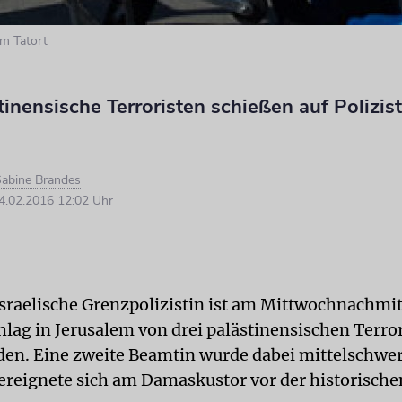
m Tatort
tinensische Terroristen schießen auf Polizis
abine Brandes
.02.2016 12:02 Uhr
israelische Grenzpolizistin ist am Mittwochnachmit
lag in Jerusalem von drei palästinensischen Terro
den. Eine zweite Beamtin wurde dabei mittelschwer 
 ereignete sich am Damaskustor vor der historischen