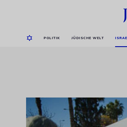
POLITIK
JÜDISCHE WELT
ISRA