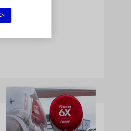
EN
er und
n Einsatz