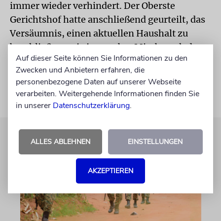
immer wieder verhindert. Der Oberste
Gerichtshof hatte anschließend geurteilt, das
Versäumnis, einen aktuellen Haushalt zu
beschließen, sei ein »grober Missbrauch der
Auf dieser Seite können Sie Informationen zu den
parlamentarischen Autorität«.
Zwecken und Anbietern erfahren, die
personenbezogene Daten auf unserer Webseite
verarbeiten. Weitergehende Informationen finden Sie
in unserer
Datenschutzerklärung
.
ALLES ABLEHNEN
EINSTELLUNGEN
AKZEPTIEREN