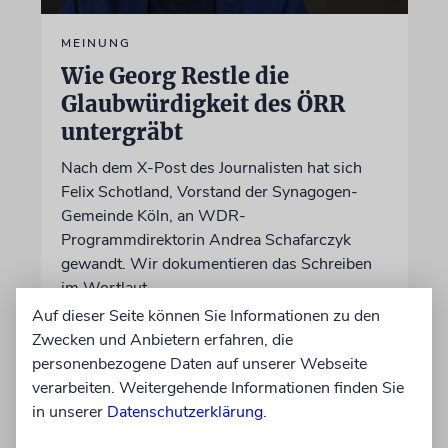
MEINUNG
Wie Georg Restle die
Glaubwürdigkeit des ÖRR
untergräbt
Nach dem X-Post des Journalisten hat sich
Felix Schotland, Vorstand der Synagogen-
Gemeinde Köln, an WDR-
Programmdirektorin Andrea Schafarczyk
gewandt. Wir dokumentieren das Schreiben
im Wortlaut
Auf dieser Seite können Sie Informationen zu den
Zwecken und Anbietern erfahren, die
von Felix Schotland
personenbezogene Daten auf unserer Webseite
07.08.2026
verarbeiten. Weitergehende Informationen finden Sie
in unserer
Datenschutzerklärung
.