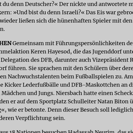
t du denn Deutscher?« Der nickte und antwortete 
rn: »Und bist du denn Israeli?« Das Eis war gebro
wieder ließen sich die hünenhaften Spieler mit de
n.
CHEN
Gemeinsam mit Führungspersönlichkeiten de
elaktion Keren Hayesod, die das Jugenddorf unte
ie Delegation des DFB, darunter auch Vizepräsident 
orf führen. Sie sprachen mit den Schülern über der
en Nachwuchstalenten beim Fußballspielen zu. A
die Kicker Lederfußbälle und DFB-Maskottchen an d
 Mädchen und Jungs. Niersbach hatte einen Schec
den er auf dem Sportplatz Schulleiter Natan Biton ü
«, wie er betonte. Denn dieser Besuch soll lediglic
deren Verpflichtung sein.
aus 18 Nationen besuchen Hadassah Neurim, das si