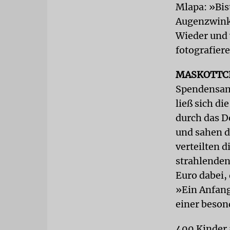
Mlapa: »Bis
Augenzwinke
Wieder und 
fotografiere
MASKOTT
Spendensamm
ließ sich d
durch das D
und sahen d
verteilten 
strahlenden
Euro dabei, 
»Ein Anfang
einer beson
400 Kinder 