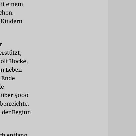
mit einem
chen.
n Kindern
r
rstützt,
Rolf Hocke,
en Leben
m Ende
ie
k über 5000
berreichte.
h der Beginn
ch entlang