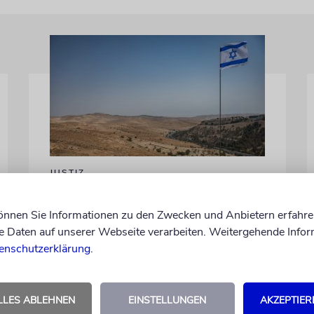
JUSTIZ
Israelischer Siedler wegen
Tötung eines
können Sie Informationen zu den Zwecken und Anbietern erfahre
Daten auf unserer Webseite verarbeiten. Weitergehende Infor
Palästinensers angeklagt
enschutzerklärung
.
Der getötete Aktivist setzte sich gegen
Siedlergewalt ein und war an dem Oscar-
prämierten Film »No Other Land« beteiligt.
LLES ABLEHNEN
EINSTELLUNGEN
AKZEPTIER
Jetzt steht der mutmaßliche Täter vor