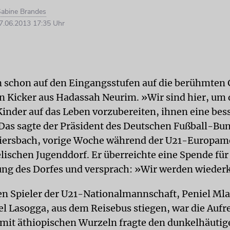
abine Brandes
.06.2013 17:35 Uhr
n schon auf den Eingangsstufen auf die berühmten G
n Kicker aus Hadassah Neurim. »Wir sind hier, um 
 Kinder auf das Leben vorzubereiten, ihnen eine bes
 Das sagte der Präsident des Deutschen Fußball-Bu
iersbach, vorige Woche während der U21-Europame
lischen Jugenddorf. Er überreichte eine Spende für
ung des Dorfes und versprach: »Wir werden wied
den Spieler der U21-Nationalmannschaft, Peniel Ml
el Lasogga, aus dem Reisebus stiegen, war die Aufr
 mit äthiopischen Wurzeln fragte den dunkelhäuti