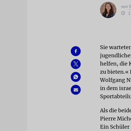
von
S
17
Sie wartete
jugendliche
helfen, die
zu bieten.«
Wolfgang N
in dem israe
Sportabteil
Als die bei
Pierre Mich
Ein Schüler