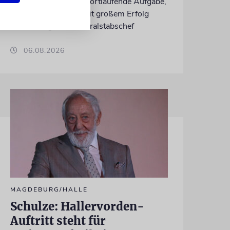
»eine dauerhafte und fortlaufende Aufgabe,
die das Kommando mit großem Erfolg
erfüllt«, sagt der Generalstabschef
06.08.2026
MAGDEBURG/HALLE
Schulze: Hallervorden-
Auftritt steht für