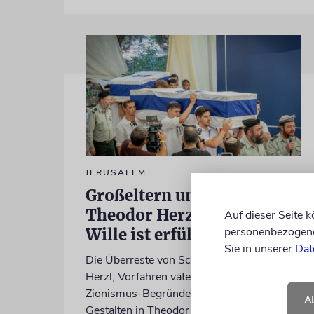
JERUSALEM
Großeltern umgebettet:
Theodor Herzls letzter
Auf dieser Seite 
personenbezogene 
Wille ist erfüllt
Sie in unserer
Dat
Die Überreste von Schimon und Rikva
Herzl, Vorfahren väterlicherseits des
Zionismus-Begründers und prägende
A
Gestalten in Theodor Herzls Jugend,