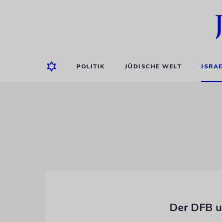
POLITIK
JÜDISCHE WELT
ISRA
Der DFB u