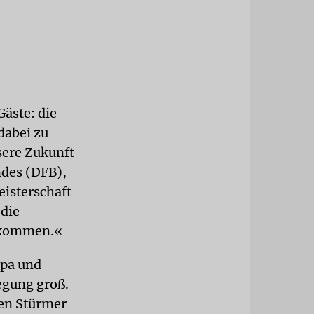
äste: die
dabei zu
sere Zukunft
ndes (DFB),
isterschaft
 die
erkommen.«
apa und
egung groß.
gen Stürmer