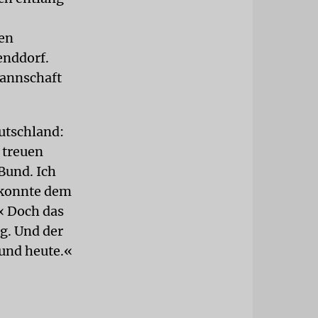
ten
enddorf.
mannschaft
utschland:
 treuen
Bund. Ich
 konnte dem
.« Doch das
ng. Und der
 und heute.«