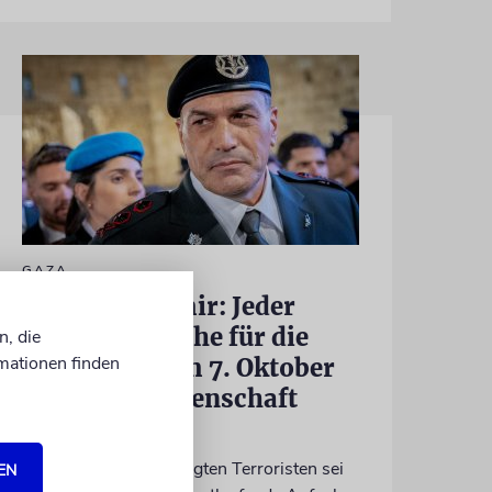
GAZA
IDF-Chef Zamir: Jeder
Verantwortliche für die
n, die
mationen finden
Massaker vom 7. Oktober
wird zur Rechenschaft
gezogen
Die Jagd auf die beteiligten Terroristen sei
EN