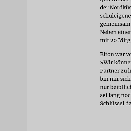
der Nordküs
schuleigene
gemeinsam. 
Neben einem
mit 20 Mitg
Biton war v
»Wir können
Partner zu 
bin mir sic
nur beipflic
sei lang noc
Schlüssel da