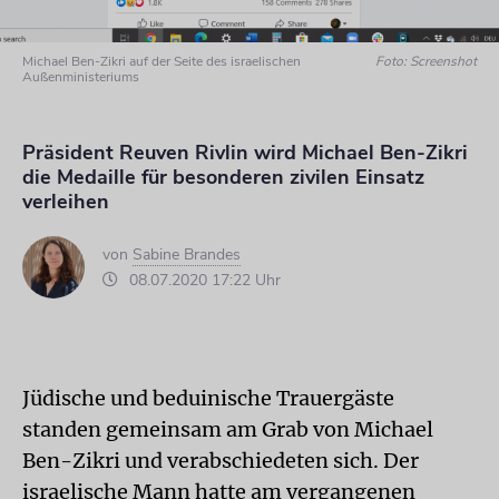
Michael Ben-Zikri auf der Seite des israelischen
Foto: Screenshot
Außenministeriums
Präsident Reuven Rivlin wird Michael Ben-Zikri
die Medaille für besonderen zivilen Einsatz
verleihen
von
Sabine Brandes
08.07.2020 17:22 Uhr
Jüdische und beduinische Trauergäste
standen gemeinsam am Grab von Michael
Ben-Zikri und verabschiedeten sich. Der
israelische Mann hatte am vergangenen