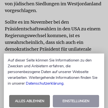
von jüdischen Siedlungen im Westjordanland
vorgeschlagen.
Sollte es im November bei den
Präsidentschaftswahlen in den USA zu einem
Regierungswechsel kommen, ist es
unwahrscheinlich, dass sich auch ein
demokratischer Präsident für unilaterale
Schritte Israels aussprechen würde. Der
Auf dieser Seite können Sie Informationen zu den
voraussichtliche Kandidat der
Zwecken und Anbietern erfahren, die
demokratischen Partei, Joe Biden, hatte
personenbezogene Daten auf unserer Webseite
bereits erklärt, dass er dagegen ist. Kritik
verarbeiten. Weitergehende Informationen finden Sie
kommt auch aus anderen Teilen der
in unserer
Datenschutzerklärung
.
internationalen Gemeinschaft, darunter
arabische Nationen, denen sich Israel gerade
ALLES ABLEHNEN
EINSTELLUNGEN
annähert, und die Europäische Union.