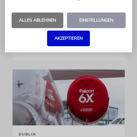
Die Jagd auf die beteiligten Terroristen sei
»eine dauerhafte und fortlaufende Aufgabe,
ALLES ABLEHNEN
EINSTELLUNGEN
die das Kommando mit großem Erfolg erfüllt«,
sagt der Generalstabschef
AKZEPTIEREN
06.08.2026
DUBLIN