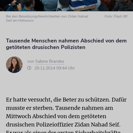
Bei den Beisetzungsfeierlichkeiten von Zidan Nahad
Foto: Flash 90
Seif am Mittwoch
Tausende Menschen nahmen Abschied von dem
getöteten drusischen Polizisten
von
Sabine Brandes
20.11.2014 09:44 Uhr
Er hatte versucht, die Beter zu schützen. Dafür
musste er sterben. Tausende nahmen am
Mittwoch Abschied von dem getöteten
drusischen Polizeioffizier Zidan Nahad Seif.
Er war als einer der ersten Sicherheitskräfte