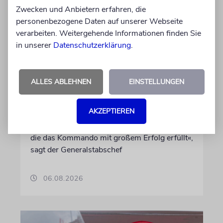
Zwecken und Anbietern erfahren, die
personenbezogene Daten auf unserer Webseite
GAZA
verarbeiten. Weitergehende Informationen finden Sie
IDF-Chef Zamir: Jeder
in unserer
Datenschutzerklärung
.
Verantwortliche für die
Massaker vom 7. Oktober
wird zur Rechenschaft
ALLES ABLEHNEN
EINSTELLUNGEN
gezogen
AKZEPTIEREN
Die Jagd auf die beteiligten Terroristen sei
»eine dauerhafte und fortlaufende Aufgabe,
die das Kommando mit großem Erfolg erfüllt«,
sagt der Generalstabschef
06.08.2026