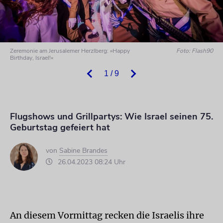
Zeremonie am Jerusalemer Herzlberg: »Happy
Foto: Flash90
Birthday, Israel!«
1 / 9
Flugshows und Grillpartys: Wie Israel seinen 75.
Geburtstag gefeiert hat
von
Sabine Brandes
26.04.2023 08:24 Uhr
An diesem Vormittag recken die Israelis ihre