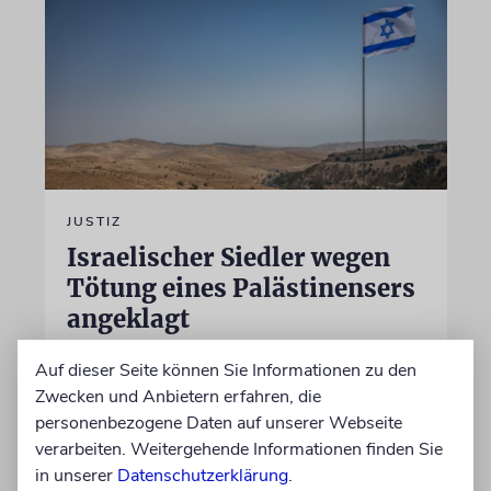
JUSTIZ
Israelischer Siedler wegen
Tötung eines Palästinensers
angeklagt
Der getötete Aktivist setzte sich gegen
Auf dieser Seite können Sie Informationen zu den
Siedlergewalt ein und war an dem Oscar-
Zwecken und Anbietern erfahren, die
prämierten Film »No Other Land« beteiligt.
personenbezogene Daten auf unserer Webseite
Jetzt steht der mutmaßliche Täter vor Gericht
verarbeiten. Weitergehende Informationen finden Sie
in unserer
Datenschutzerklärung
.