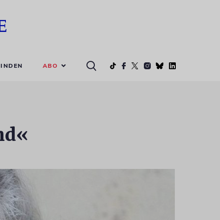
ABO
INDEN
nd«