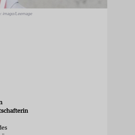
o: imago/Leemage
n
tschafterin
des