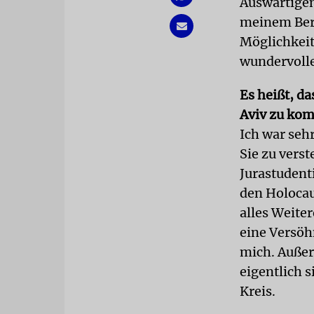
Auswärtigen
meinem Beru
Möglichkeit 
wundervolle
Es heißt, da
Aviv zu kom
Ich war seh
Sie zu vers
Jurastudenti
den Holocaus
alles Weite
eine Versöh
mich. Außer
eigentlich s
Kreis.