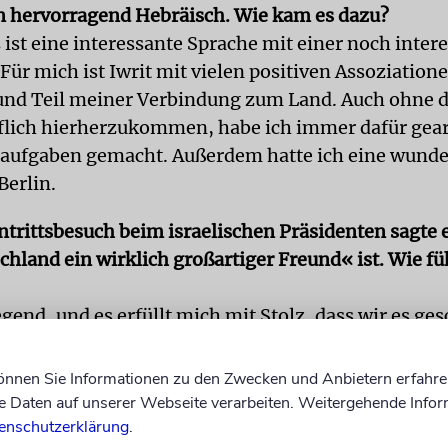
n hervorragend Hebräisch. Wie kam es dazu?
s ist eine interessante Sprache mit einer noch inte
Für mich ist Iwrit mit vielen positiven Assoziation
nd Teil meiner Verbindung zum Land. Auch ohne di
flich hierherzukommen, habe ich immer dafür gear
saufgaben gemacht. Außerdem hatte ich eine wunde
Berlin.
ntrittsbesuch beim israelischen Präsidenten sagte 
hland ein wirklich großartiger Freund« ist. Wie füh
end, und es erfüllt mich mit Stolz, dass wir es ges
unserer leidvollen Geschichte eine Freundschaft a
r auch, dass wir auf diese Beziehung achten müsse
können Sie Informationen zu den Zwecken und Anbietern erfahre
 berührt, dass sich der Präsident am Internationale
Daten auf unserer Webseite verarbeiten. Weitergehende Infor
enschutzerklärung
.
edenktag eine Stunde lang mit jungen deutschen