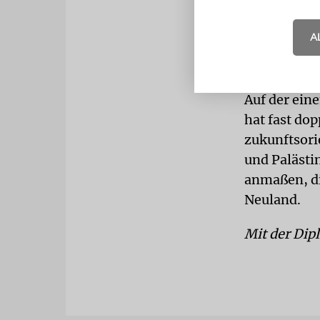
Freiwillige
und Herzlich
A
Sie waren be
Aviv. Was h
Auf der ein
hat fast dop
zukunftsorie
und Palästin
anmaßen, di
Neuland.
Mit der Dip