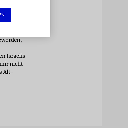
 guter Worte
EN
chaft in Tel
dert?
geworden,
en Israelis
 mir nicht
s Alt-