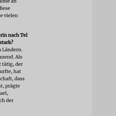
höne an
diese
e vielen
erin nach Tel
stark?
n Ländern.
nnend. Als
 tätig, der
urfte, hat
chaft, dass
t, prägte
ael,
ich der