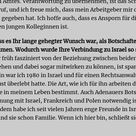
 Amtes. Verantwortung zu übernehmen, ist das Sc
f, und ich freue mich, dass mein Arbeitgeber mir 
gegeben hat. Ich hoffe auch, dass es Ansporn für di
n jungen Kolleginnen ist.
ss es Ihr lange gehegter Wunsch war, als Botschaft
men. Wodurch wurde Ihre Verbindung zu Israel so 
r früh fasziniert von der Beziehung zwischen beide
tehen und dabei sogar mitwirken zu können, ist spa
n war ich 1980 in Israel und für einen Rechtsanwalt
t überlebt hatte. Die Art, wie ich für ihn arbeiten d
re in meinem Leben bestimmt. Auch Adenauers Bots
nung mit Israel, Frankreich und Polen notwendig is
dem habe ich seit vielen Jahren enge Freunde in Isr
ind sie schon Familie. Wenn ich hier bin, schließt s