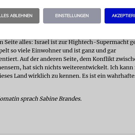
ndienstleistenden und mir unterhalten hat – voller
keit. Das gibt Mut für eine bessere Zukunft.
LLES ABLEHNEN
EINSTELLUNGEN
AKZEPTIER
reits in den 90er-Jahren als Mitarbeiterin der Bots
at sich in den rund zwei Jahrzehnten im Land verän
en Seite alles: Israel ist zur Hightech-Supermacht 
pelt so viele Einwohner und ist ganz und gar
ntiert. Auf der anderen Seite, dem Konflikt zwisch
ensern, hat sich nichts weiterentwickelt. Ich kann
eses Land wirklich zu kennen. Es ist ein wahrhafte
lomatin sprach Sabine Brandes.