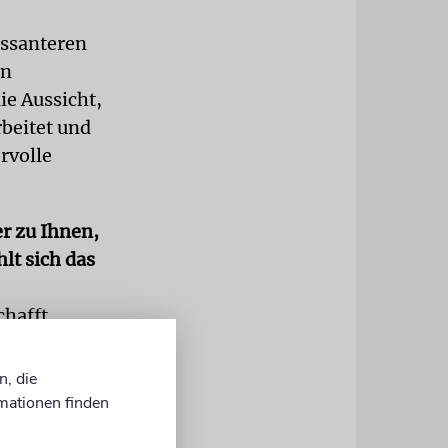
ressanteren
en
e Aussicht,
beitet und
rvolle
er zu Ihnen,
lt sich das
chafft
ufzubauen.
n. Noch mehr
n, die
n
mationen finden