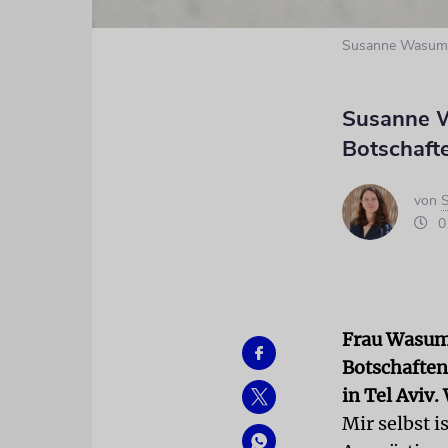
Susanne Wasum
Susanne W
Botschafte
von
S
01
Frau Wasum-
Botschaften 
in Tel Aviv.
Mir selbst i