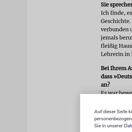
Sie spreche
Ich finde, e
Geschichte. 
verbunden u
jemals beru
fleißig Hau
Lehrerin in 
Bei Ihrem A
dass »Deutsc
an?
Es war beweg
haben, mit 
Es zeigt mi
Auf dieser Seite 
hat es mich
personenbezogene 
Sie in unserer
Dat
Holocaust-G